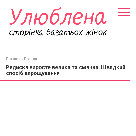
Перейти
к
контенту
Главная
»
Поради
Редиска виросте велика та смачна. Швидкий
спосіб вирощування