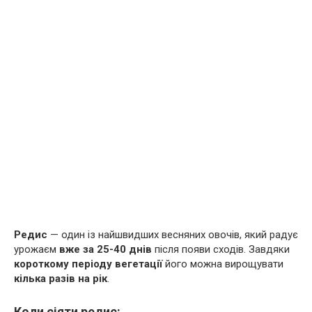
Редис
— один із найшвидших весняних овочів, який радує
урожаєм
вже за 25-40 днів
після появи сходів. Завдяки
короткому періоду вегетації
його можна вирощувати
кілька разів на рік
.
Коли сіяти редис: