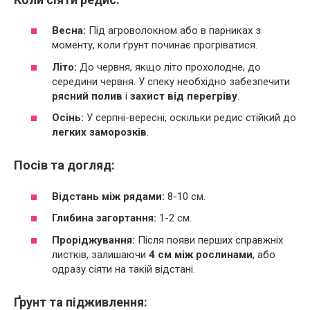
Весна:
Під агроволокном або в парниках з
моменту, коли ґрунт починає прогріватися.
Літо:
До червня, якщо літо прохолодне, до
середини червня. У спеку необхідно забезпечити
рясний полив
і
захист від перегріву
.
Осінь:
У серпні-вересні, оскільки редис стійкий до
легких заморозків
.
Посів та догляд:
Відстань між рядами:
8-10 см.
Глибина загортання:
1-2 см.
Проріджування:
Після появи перших справжніх
листків, залишаючи
4 см між рослинами
, або
одразу сіяти на такій відстані.
Ґрунт та підживлення: