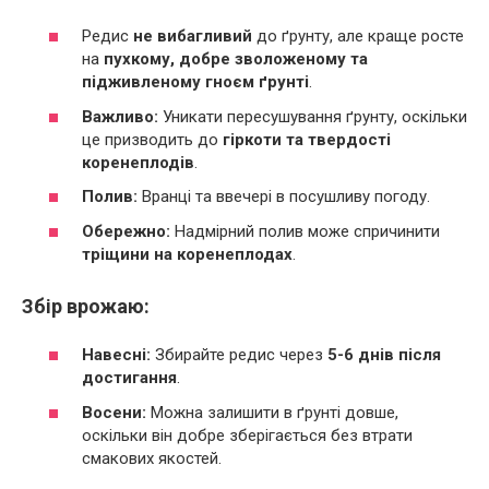
Редис
не вибагливий
до ґрунту, але краще росте
на
пухкому, добре зволоженому та
підживленому гноєм ґрунті
.
Важливо:
Уникати пересушування ґрунту, оскільки
це призводить до
гіркоти та твердості
коренеплодів
.
Полив:
Вранці та ввечері в посушливу погоду.
Обережно:
Надмірний полив може спричинити
тріщини на коренеплодах
.
Збір врожаю:
Навесні:
Збирайте редис через
5-6 днів після
достигання
.
Восени:
Можна залишити в ґрунті довше,
оскільки він добре зберігається без втрати
смакових якостей.