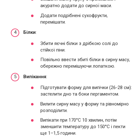
акуратно додати до сирної маси.
Додати подрібнені сухофрукти,
перемішати.
Білки
:
Збити яєчні білки з дрібкою солі до
стійкої піни.
Повільно ввести збиті білки в сирну масу,
обережно перемішуючи лопаткою.
Випікання
:
Підготувати форму для випічки (26-28 см):
застелити дно та боки пергаментом.
Вилити сирну масу у форму та рівномірно
розподілити.
Випікати при 170°C 10 хвилин, потім
зменшити температуру до 150°C і пекти
ще 1–1,5 години.