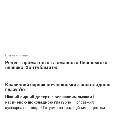
Главная
»
Рецепти
Рецепт ароматного та смачного Львівського
сирника. Хоч губами їж
Класичний сирник по-львівськи з шоколадною
глазур’ю
Ніжний сирний десерт із вершковим смаком і
насиченою шоколадною глазур’ю
— справжня
кулінарна насолода! Готуємо за традиційним рецептом.