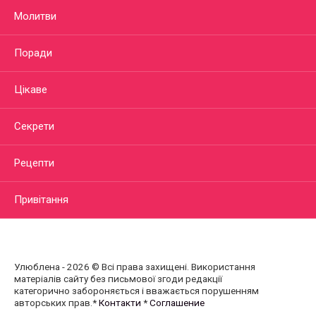
Молитви
Поради
Цікаве
Секрети
Рецепти
Привітання
Улюблена - 2026 © Всі права захищені. Використання
матеріалів сайту без письмової згоди редакції
категорично забороняється і вважається порушенням
авторських прав.*
Контакти
*
Соглашение