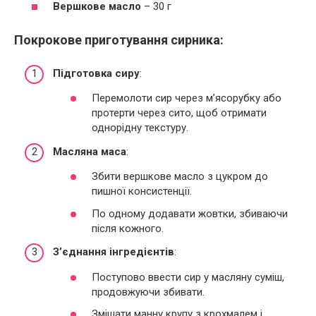
Вершкове масло
– 30 г
Покрокове приготування сирника:
Підготовка сиру
:
Перемолоти сир через м’ясорубку або
протерти через сито, щоб отримати
однорідну текстуру.
Масляна маса
:
Збити вершкове масло з цукром до
пишної консистенції.
По одному додавати жовтки, збиваючи
після кожного.
З’єднання інгредієнтів
:
Поступово ввести сир у масляну суміш,
продовжуючи збивати.
Змішати манну крупу з крохмалем і