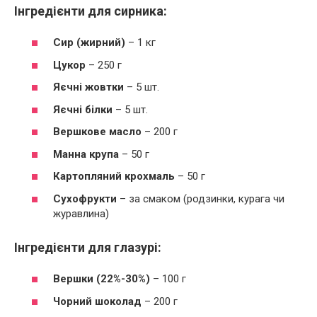
Інгредієнти для сирника:
Сир (жирний)
– 1 кг
Цукор
– 250 г
Яєчні жовтки
– 5 шт.
Яєчні білки
– 5 шт.
Вершкове масло
– 200 г
Манна крупа
– 50 г
Картопляний крохмаль
– 50 г
Сухофрукти
– за смаком (родзинки, курага чи
журавлина)
Інгредієнти для глазурі:
Вершки (22%-30%)
– 100 г
Чорний шоколад
– 200 г