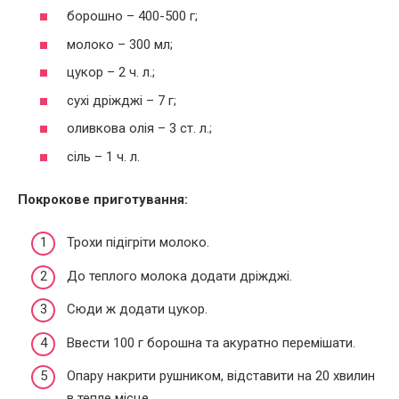
борошно – 400-500 г;
молоко – 300 мл;
цукор – 2 ч. л.;
сухі дріжджі – 7 г;
оливкова олія – 3 ст. л.;
сіль – 1 ч. л.
Покрокове приготування:
Трохи підігріти молоко.
До теплого молока додати дріжджі.
Сюди ж додати цукор.
Ввести 100 г борошна та акуратно перемішати.
Опару накрити рушником, відставити на 20 хвилин
в тепле місце.