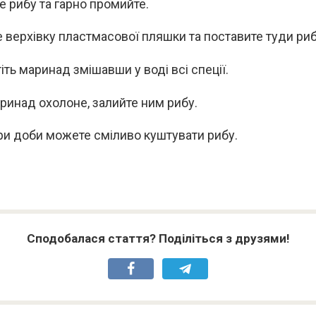
е рибу та гарно промийте.
е верхівку пластмасової пляшки та поставите туди риб
іть маринад змішавши у воді всі спеції.
ринад охолоне, залийте ним рибу.
ри доби можете сміливо куштувати рибу.
Сподобалася стаття? Поділіться з друзями!