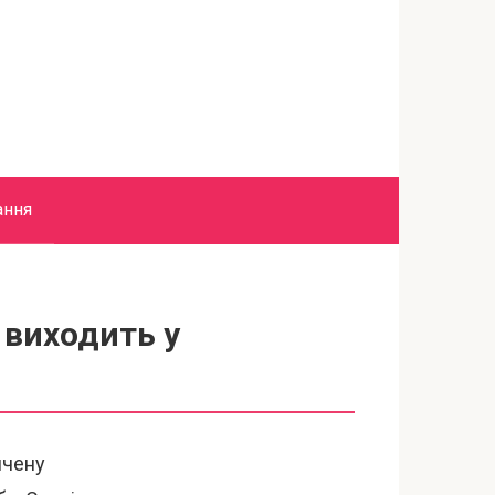
ання
 виходить у
пчену