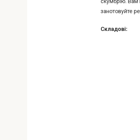
скумбрію. Вам 
занотовуйте ре
Складові: