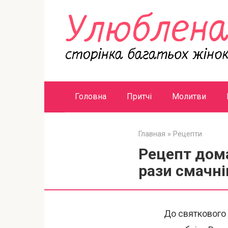
Перейти
к
контенту
Головна
Притчі
Молитви
Главная
»
Рецепти
Рецепт дома
рази смачн
До святкового 