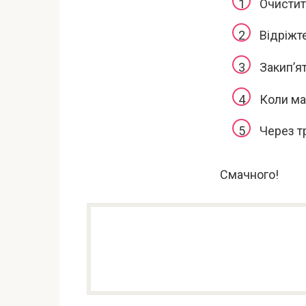
Очистит
Відріжт
Закип’ят
Коли ма
Через т
Смачного!