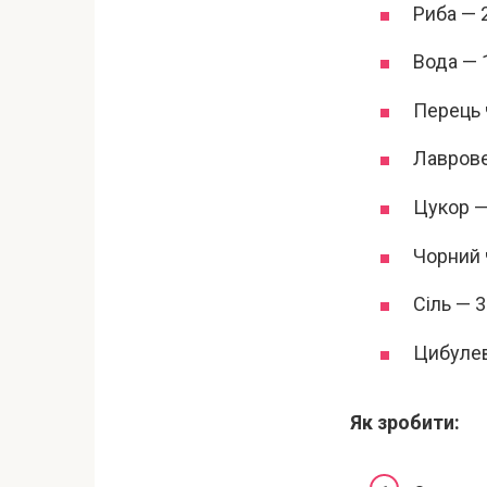
Риба — 2
Вода — 
Перець 
Лаврове
Цукор —
Чорний 
Сіль — 3
Цибулев
Як зробити: