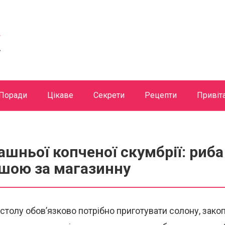
Поради
Цікаве
Секрети
Рецепти
Привіт
шньої копченої скумбрії: риба
ішою за магазинну
столу обов’язково потрібно приготувати солону, зако