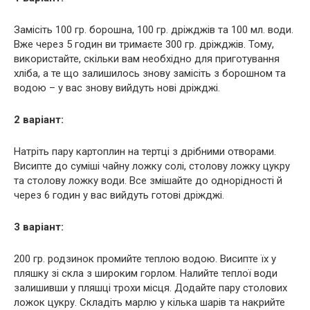
Замісіть 100 гр. борошна, 100 гр. дріжджів та 100 мл. води.
Вже через 5 годин ви тримаєте 300 гр. дріжджів. Тому,
використайте, скільки вам необхідно для приготування
хліба, а те що залишилось знову замісіть з борошном та
водою – у вас знову вийдуть нові дріжджі.
2 варіант:
Натріть пару картоплин на тертці з дрібними отворами.
Висипте до суміші чайну ложку солі, столову ложку цукру
та столову ложку води. Все змішайте до однорідності й
через 6 годин у вас вийдуть готові дріжджі.
3 варіант:
200 гр. родзинок промийте теплою водою. Висипте їх у
пляшку зі скла з широким горлом. Налийте теплої води
залишивши у пляшці трохи місця. Додайте пару столових
ложок цукру. Складіть марлю у кілька шарів та накрийте