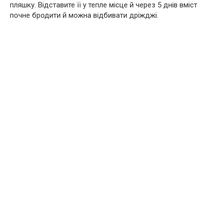
пляшку. Відставите її у тепле місце й через 5 днів вміст
почне бродити й можна відбивати дріжджі.