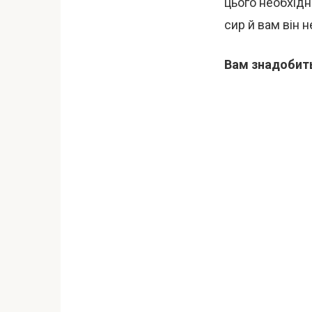
цього необхідн
сир й вам він 
Вам знадобит