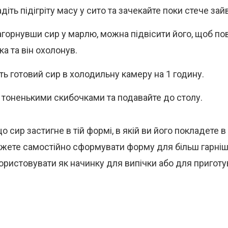
іть підігріту масу у сито та зачекайте поки стече зай
агорнувши сир у марлю, можна підвісити його, щоб по
а та він охолонув.
ть готовий сир в холодильну камеру на 1 годину.
 тоненькими скибочками та подавайте до столу.
о сир застигне в тій формі, в якій ви його покладете 
ожете самостійно сформувати форму для більш гарніш
ристовувати як начинку для випічки або для приготув