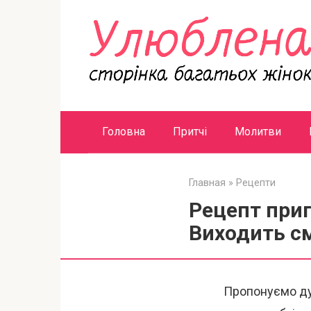
Перейти
к
контенту
Головна
Притчі
Молитви
Главная
»
Рецепти
Рецепт приг
Виходить с
Пропонуємо ду