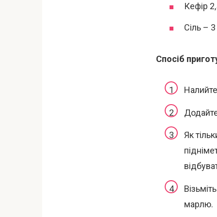
Кефір 2,
Сіль – 3
Спосіб пригот
Налийте
Додайте
Як тільк
підніме
відбува
Візьміть
марлю.