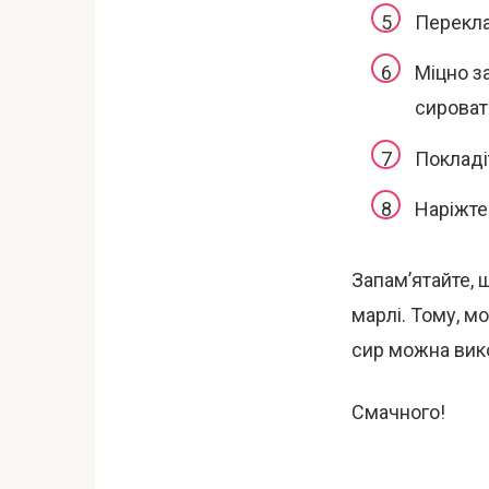
Переклад
Міцно з
сироватк
Покладі
Наріжте
Запам’ятайте, щ
марлі. Тому, м
сир можна вико
Смачного!