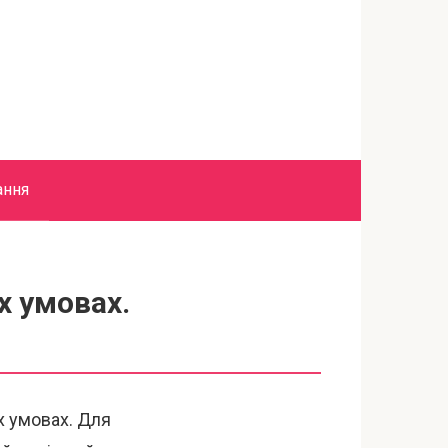
ання
х умовах.
х умовах. Для