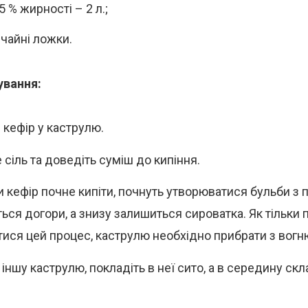
5 % жирності – 2 л.;
 чайні ложки.
ування:
 кефір у каструлю.
 сіль та доведіть суміш до кипіння.
и кефір почне кипіти, почнуть утворюватися бульби з п
ться догори, а знизу залишиться сироватка. Як тільки 
тися цей процес, каструлю необхідно прибрати з вогн
 іншу каструлю, покладіть в неї сито, а в середину ск