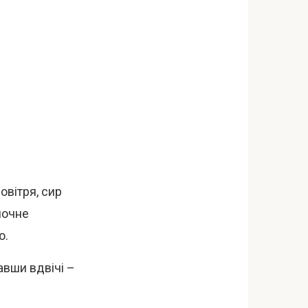
овітря, сир
почне
ю.
лавши вдвічі –