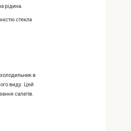
ва рідина.
вністю стекла
в холодильник в
ого виду. Цей
ання салатів.