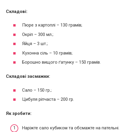
Складові:
Пюре з картоплі – 130 грамів;
Окріп – 300 мл.;
Яйця – 3 шт.;
Кухонна сіль – 10 грамів;
Борошно вищого ґатунку – 150 грамів.
Складові засмажки:
Сало – 150 гр.;
Цибуля ріпчаста – 200 гр.
Як зробити:
Наріжте сало кубиком та обсмажте на пательні.