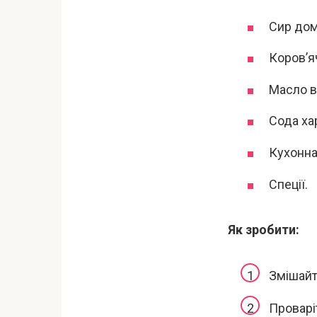
Сир дом
Коров’я
Масло в
Сода хар
Кухонна 
Спеції.
Як зробити:
Змішайт
Проварі