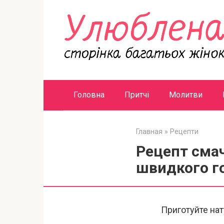
Перейти
к
контенту
Головна
Притчі
Молитви
Главная
»
Рецепти
Рецепт смач
швидкого го
Приготуйте на