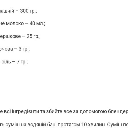
ашній – 300 гр.;
че молоко – 40 мл.;
ершкове – 25 гр.;
чова – 3 гр.;
сіль – 7 гр.;
е всі інгредієнти та збийте все за допомогою блендер
ть суміш на водяній бані протягом 10 хвилин. Суміш п