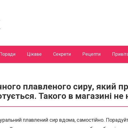
Поради
Цікаве
Секрети
Рецепти
Привіт
ного плавленого сиру, який пр
тується. Такого в магазині не
туральний плавлений сир вдома, самостійно. Порадуй