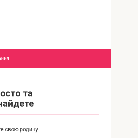
ання
осто та
 найдете
те свою родину