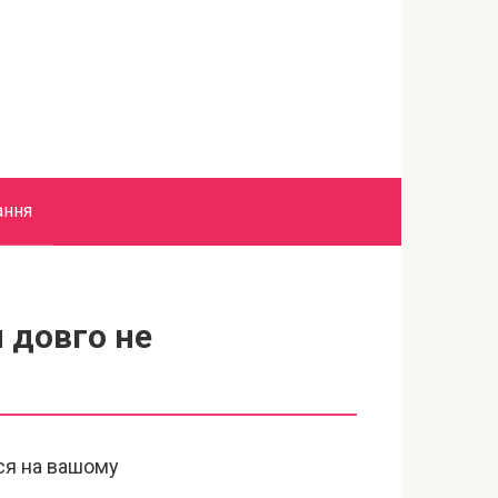
ання
 довго не
ься на вашому