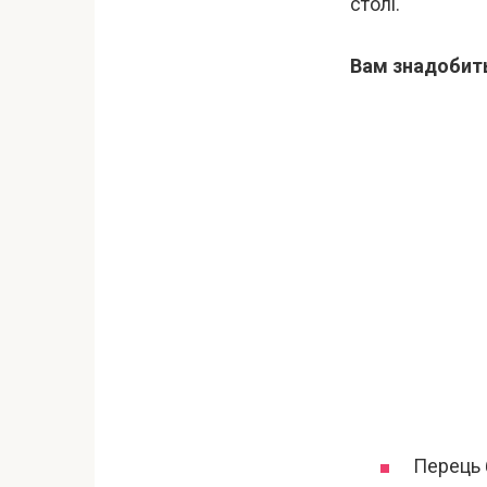
столі.
Вам знадобит
Перець б