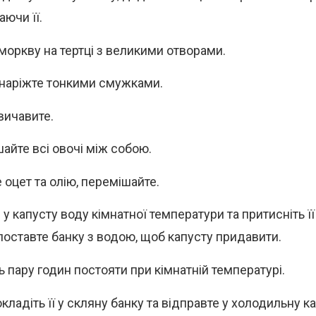
аючи її.
 моркву на тертці з великими отворами.
наріжте тонкими смужками.
вичавите.
айте всі овочі між собою.
 оцет та олію, перемішайте.
у капусту воду кімнатної температури та притисніть її
поставте банку з водою, щоб капусту придавити.
ь пару годин постояти при кімнатній температурі.
кладіть її у скляну банку та відправте у холодильну 