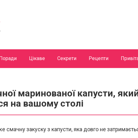
Поради
Цікаве
Секрети
Рецепти
Привіт
ної маринованої капусти, який
я на вашому столі
е смачну закуску з капусти, яка довго не затримаєт