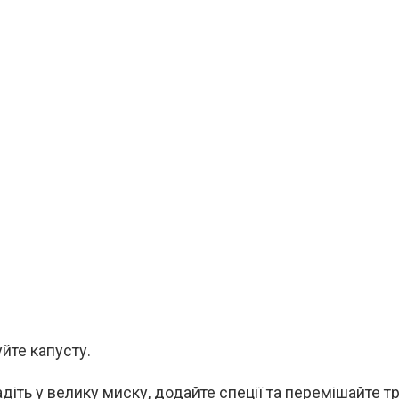
йте капусту.
діть у велику миску, додайте спеції та перемішайте т