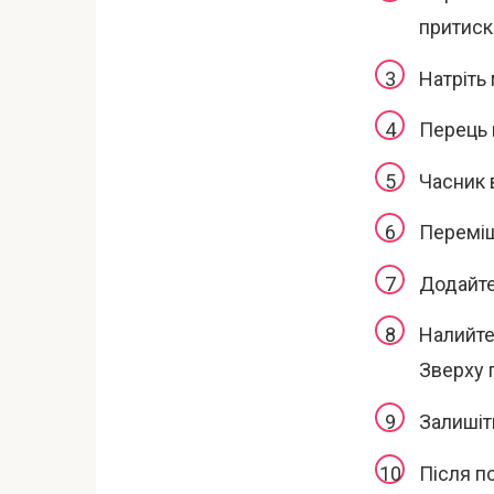
притиск
Натріть
Перець 
Часник 
Переміш
Додайте
Налийте 
Зверху 
Залишіт
Після по