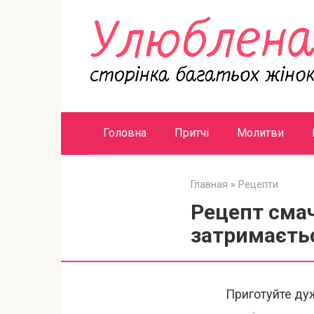
Перейти
к
контенту
Головна
Притчі
Молитви
Главная
»
Рецепти
Рецепт смач
затримаєтьс
Приготуйте дуж