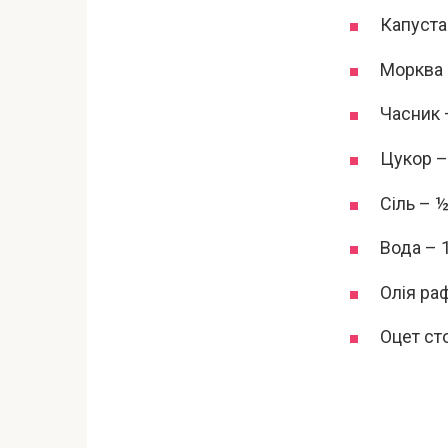
Капуста 
Морква с
Часник 
Цукор –
Сіль – 
Вода – 1
Олія раф
Оцет ст