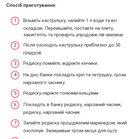
Спосіб приготування:
Візьміть каструльку, налийте 1 л води та всі
складові. Перемішайте, поставте на плиту,
закип’ятіть та проваріть упродовж пів хвилини.
Після охолодіть каструльку приблизно до 50
градусів.
Редиску помийте, відріжте кінчики.
На дно банки покладіть кріп та петрушку, трохи
нарізаного часнику.
Редиску наріжте тонкими кільцями.
Покладіть в банку редиску, нарізаний часник,
редиску, нарізаний часник.
Залийте редиску процідженим маринадом, який
охолонув. Залишивши трохи місця для оцту.