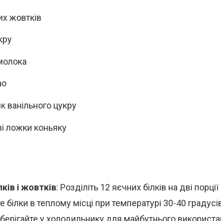
их жовтків
кру
молока
ао
ик ванільного цукру
ві ложки коньяку
ків і жовтків
: Розділіть 12 яєчних білків на дві порції 
е білки в теплому місці при температурі 30-40 градус
берігайте у холодильнику для майбутнього використан