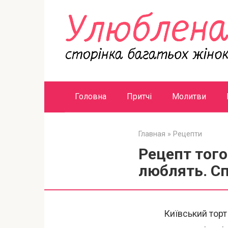
Перейти
к
контенту
Головна
Притчі
Молитви
Главная
»
Рецепти
Рецепт того
люблять. С
Київський тор