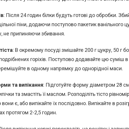
ів
: Після 24 годин білки будуть готові до обробки. Зби
ільної піни, додаючи поступово пакетик ванільного цу
у, не припиняючи збивання.
тіста
: В окремому посуді змішайте 200 г цукру, 50 г б
подрібнених горіхів. Поступово додавайте цю суміш в
еремішуйте в одному напрямку до однорідної маси.
рми та випікання
: Підготуйте форму діаметром 28 см
пічки та змастіть її маслом. Розподіліть тісто рівном
они є, або випікайте їх послідовно. Випікайте в розіг
ах протягом 2-2,5 годин.
 Після випікання коржі перекладіть на решітку і залишт