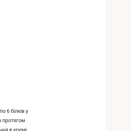
по 6 білків у
ів протягом
ня в кремі.