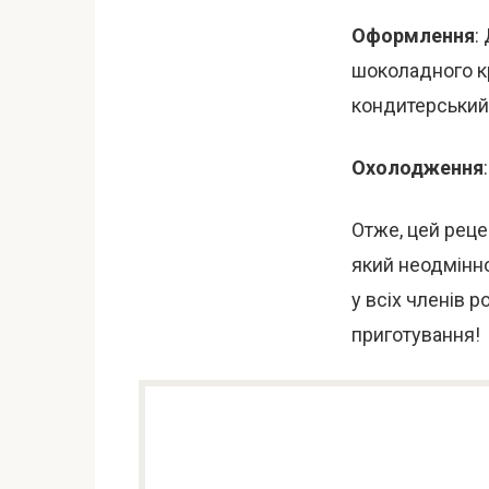
Оформлення
:
шоколадного кр
кондитерський 
Охолодження
Отже, цей реце
який неодмінно
у всіх членів 
приготування!