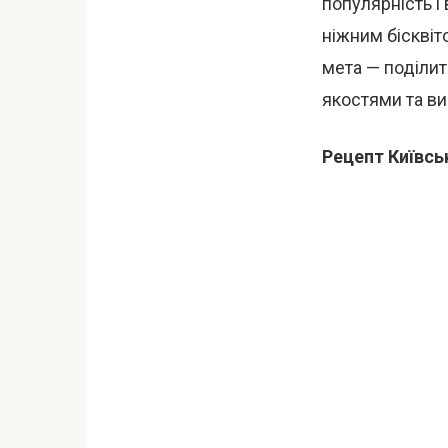
популярність і 
ніжним біскві
мета — поділит
якостями та ви
Рецепт Київсь