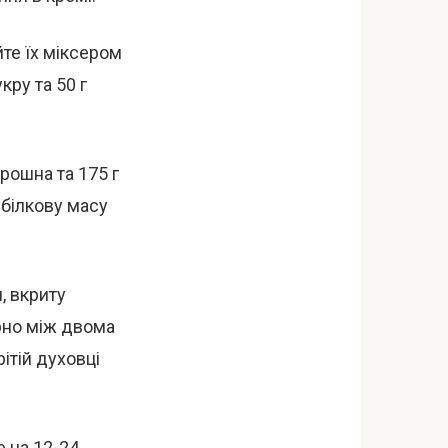
йте їх міксером
кру та 50 г
орошна та 175 г
 білкову масу
, вкриту
ірно між двома
рітій духовці
е на 12-24