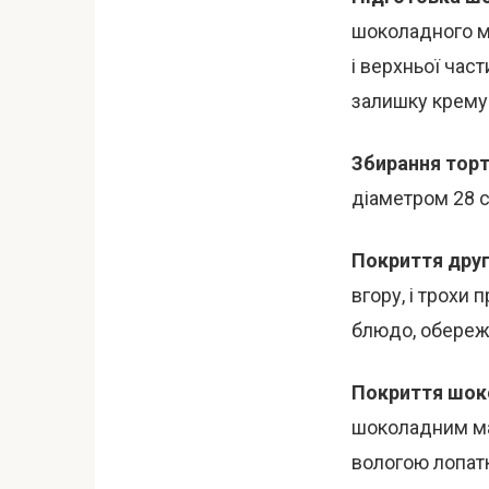
шоколадного ма
і верхньої час
залишку крему 
Збирання тор
діаметром 28 с
Покриття дру
вгору, і трохи 
блюдо, обережн
Покриття шо
шоколадним ма
вологою лопатк