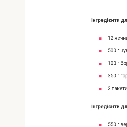
Інгредієнти дл
12 яєчни
500 г цу
100 г б
350 г го
2 пакет
Інгредієнти д
550 г в