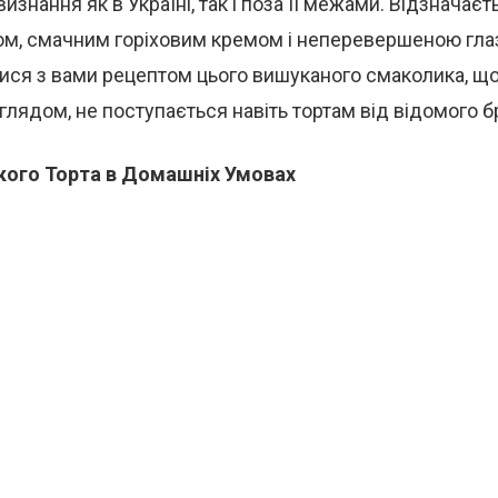
визнання як в Україні, так і поза її межами. Відзначає
том, смачним горіховим кремом і неперевершеною гла
ися з вами рецептом цього вишуканого смаколика, що
глядом, не поступається навіть тортам від відомого 
кого Торта в Домашніх Умовах