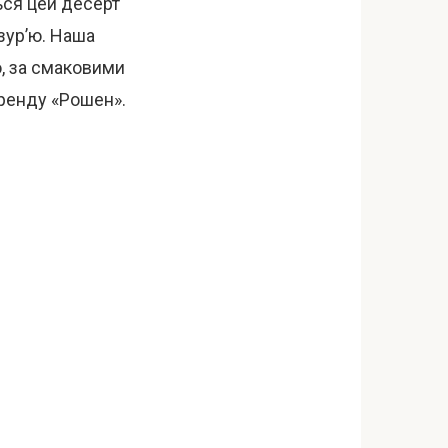
ться цей десерт
зур’ю. Наша
, за смаковими
бренду «Рошен».