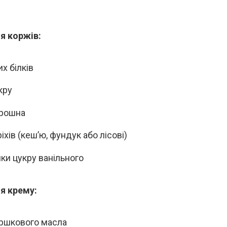
я коржів:
х білків
кру
орошна
ріхів (кеш’ю, фундук або лісові)
ики цукру ванільного
ля крему:
ершкового масла