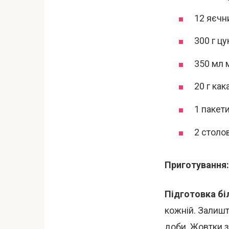
12 яєчн
300 г цу
350 мл 
20 г как
1 пакет
2 столо
Приготування:
Підготовка біл
кожній. Залишт
доби. Жовтки з