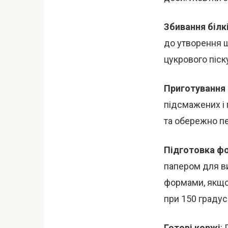
Збивання білк
до утворення щ
цукрового піск
Приготування 
підсмажених і 
та обережно п
Підготовка фо
папером для ви
формами, якщо в
при 150 градус
Готові коржі
: