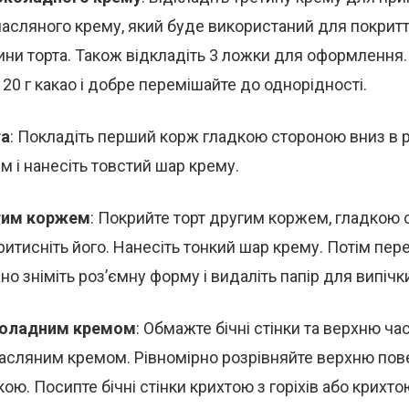
сляного крему, який буде використаний для покриття
тини торта. Також відкладіть 3 ложки для оформлення
20 г какао і добре перемішайте до однорідності.
та
: Покладіть перший корж гладкою стороною вниз в 
м і нанесіть товстий шар крему.
гим коржем
: Покрийте торт другим коржем, гладкою
притисніть його. Нанесіть тонкий шар крему. Потім пер
о зніміть роз’ємну форму і видаліть папір для випічк
коладним кремом
: Обмажте бічні стінки та верхню ча
сляним кремом. Рівномірно розрівняйте верхню пов
ою. Посипте бічні стінки крихтою з горіхів або крихто