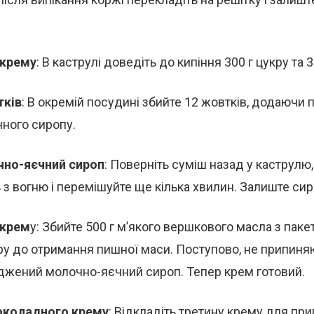
 крему
: В каструлі доведіть до кипіння 300 г цукру та 
тків
: В окремій посудині збийте 12 жовтків, додаючи
ного сиропу.
чно-яєчний сироп
: Поверніть суміш назад у каструлю
ть з вогню і перемішуйте ще кілька хвилин. Залиште сир
 крем
у: Збийте 500 г м’якого вершкового масла з пак
ру до отримання пишної маси. Поступово, не припиня
джений молочно-яєчний сироп. Тепер крем готовий.
околадного крему
: Відкладіть третину крему для пр