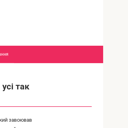
ання
усі так
який завоював