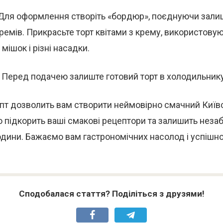
 Для оформлення створіть «бордюр», поєднуючи залиш
емів. Прикрасьте торт квітами з крему, використову
мішок і різні насадки.
: Перед подачею залиште готовий торт в холодильнику 
пт дозволить вам створити неймовірно смачний Київс
 підкорить ваші смакові рецептори та залишить неза
родини. Бажаємо вам гастрономічних насолод і успішн
Сподобалася стаття? Поділіться з друзями!