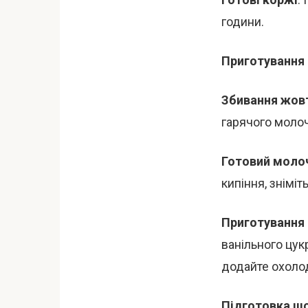
години.
Приготування
Збивання жов
гарячого молоч
Готовий моло
кипіння, знімі
Приготування
ванільного цук
додайте охоло
Підготовка ш