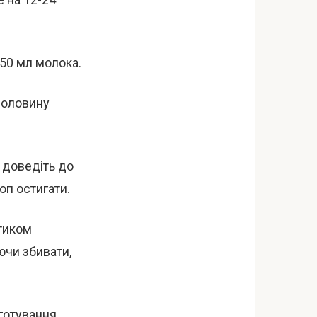
350 мл молока.
 половину
, доведіть до
оп остигати.
етиком
ючи збивати,
иготування