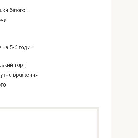
ки білого і
ючи
на 5-6 годин.
ький торт,
бутнє враження
ого