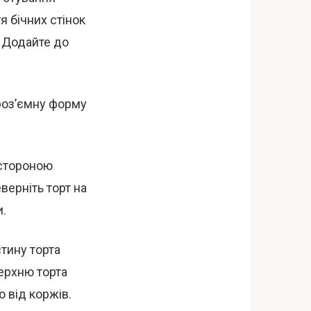
 бічних стінок
. Додайте до
роз’ємну форму
 стороною
еверніть торт на
и.
стину торта
ерхню торта
ю від коржів.