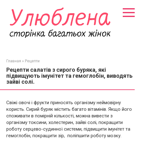
Перейти
к
контенту
Главная
»
Рецепти
Рецепти салатів з сирого буряка, які
підвищують імунітет та гемоглобін, виводять
зайві солі.
Свіжі овочі і фрукти приносять організму неймовірну
користь. Сирий буряк містить багато вітамінів. Якщо його
споживати в помірній кількості, можна вивести з
організму токсини, холестерин, зайві солі, покращити
роботу серцево-судинної системи, підвищити імунітет та
гемоглобін, покращити зір, поліпшити роботу мозку.