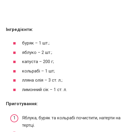
Інгредієнти:
буряк – 1 шт.;
яблуко – 2 шт.;
капуста – 200 г;
кольрабі – 1 шт;
лляна олія – 3 ст. л.;
лимонний сік – 1 ст. л.
Приготування:
Яблука, буряк та кольрабі почистити, натерти на
тертці.