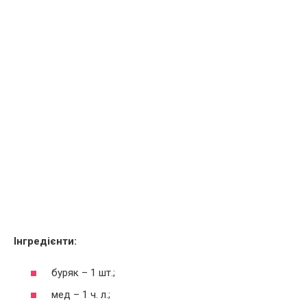
Інгредієнти:
буряк – 1 шт.;
мед – 1 ч. л.;