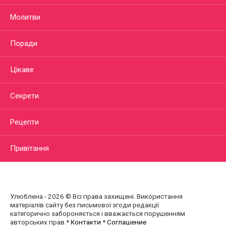
Молитви
Поради
Цікаве
Секрети
Рецепти
Привітання
Улюблена - 2026 © Всі права захищені. Використання
матеріалів сайту без письмової згоди редакції
категорично забороняється і вважається порушенням
авторських прав.*
Контакти
*
Соглашение