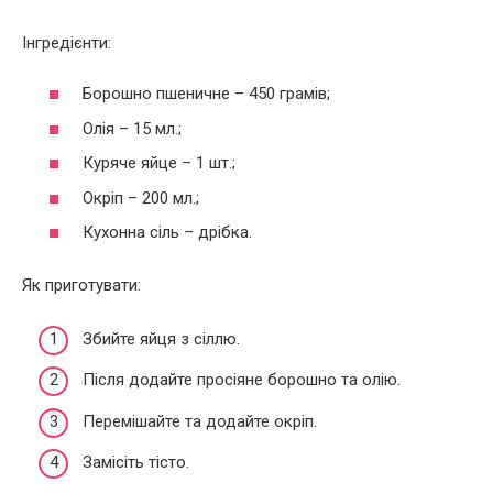
Інгредієнти:
Борошно пшеничне – 450 грамів;
Олія – 15 мл.;
Куряче яйце – 1 шт.;
Окріп – 200 мл.;
Кухонна сіль – дрібка.
Як приготувати:
Збийте яйця з сіллю.
Після додайте просіяне борошно та олію.
Перемішайте та додайте окріп.
Замісіть тісто.