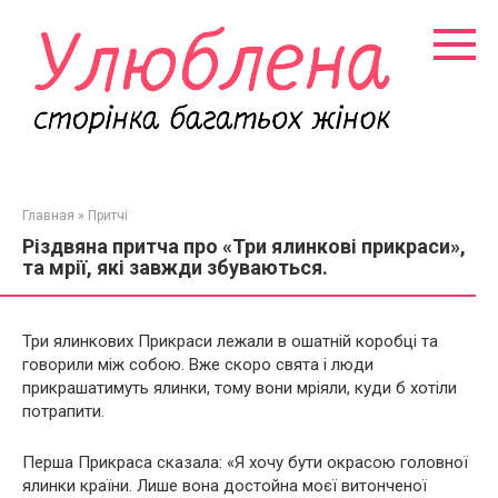
Перейти
к
контенту
Главная
»
Притчі
Різдвяна притча про «Три ялинкові прикраси»,
та мрії, які завжди збуваються.
Три ялинкових Прикраси лежали в ошатній коробці та
говорили між собою. Вже скоро свята і люди
прикрашатимуть ялинки, тому вони мріяли, куди б хотіли
потрапити.
Перша Прикраса сказала: «Я хочу бути окрасою головної
ялинки країни. Лише вона достойна моєї витонченої