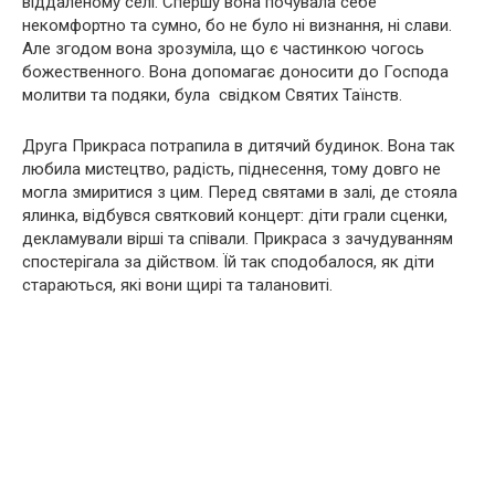
віддаленому селі. Спершу вона почувала себе
некомфортно та сумно, бо не було ні визнання, ні слави.
Але згодом вона зрозуміла, що є частинкою чогось
божественного. Вона допомагає доносити до Господа
молитви та подяки, була свідком Святих Таїнств.
Друга Прикраса потрапила в дитячий будинок. Вона так
любила мистецтво, радість, піднесення, тому довго не
могла змиритися з цим. Перед святами в залі, де стояла
ялинка, відбувся святковий концерт: діти грали сценки,
декламували вірші та співали. Прикраса з зачудуванням
спостерігала за дійством. Їй так сподобалося, як діти
стараються, які вони щирі та талановиті.