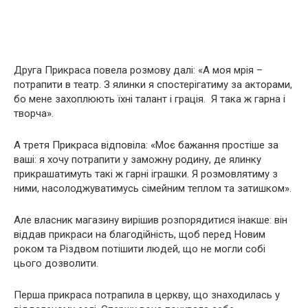
Друга Прикраса повела розмову далі: «А моя мрія –
потрапити в театр. З ялинки я спостерігатиму за акторами,
бо мене захоплюють їхні талант і грація. Я така ж гарна і
творча».
А третя Прикраса відповіла: «Моє бажання простіше за
ваші: я хочу потрапити у заможну родину, де ялинку
прикрашатимуть такі ж гарні іграшки. Я розмовлятиму з
ними, насолоджуватимусь сімейним теплом та затишком».
Але власник магазину вирішив розпорядитися інакше: він
віддав прикраси на благодійність, щоб перед Новим
роком та Різдвом потішити людей, що не могли собі
цього дозволити.
Перша прикраса потрапила в церкву, що знаходилась у