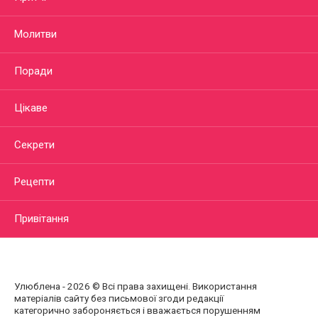
Молитви
Поради
Цікаве
Секрети
Рецепти
Привітання
Улюблена - 2026 © Всі права захищені. Використання
матеріалів сайту без письмової згоди редакції
категорично забороняється і вважається порушенням