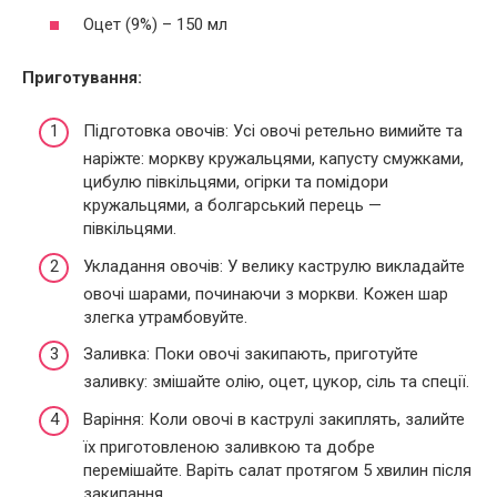
Оцет (9%) – 150 мл
Приготування:
Підготовка овочів: Усі овочі ретельно вимийте та
наріжте: моркву кружальцями, капусту смужками,
цибулю півкільцями, огірки та помідори
кружальцями, а болгарський перець —
півкільцями.
Укладання овочів: У велику каструлю викладайте
овочі шарами, починаючи з моркви. Кожен шар
злегка утрамбовуйте.
Заливка: Поки овочі закипають, приготуйте
заливку: змішайте олію, оцет, цукор, сіль та спеції.
Варіння: Коли овочі в каструлі закиплять, залийте
їх приготовленою заливкою та добре
перемішайте. Варіть салат протягом 5 хвилин після
закипання.