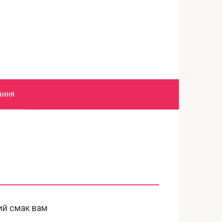
ання
ий смак вам