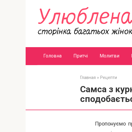
Перейти
к
контенту
Головна
Притчі
Молитви
Главная
»
Рецепти
Самса з кур
сподобається
Пропонуємо пр