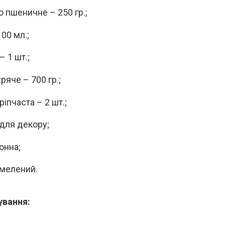
 пшеничне – 250 гр.;
00 мл.;
 1 шт.;
ряче – 700 гр.;
іпчаста – 2 шт.;
для декору;
онна;
мелений.
ування: