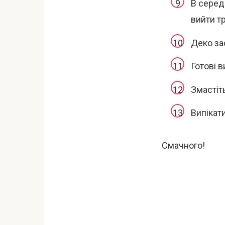
В серед
вийти т
Деко за
Готові в
Змастіт
Випікати
Смачного!