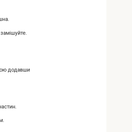
шна.
 замішуйте.
обою додавши
частин.
м.