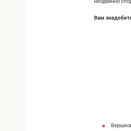
неодмінно спо
Вам знадобит
Вершков