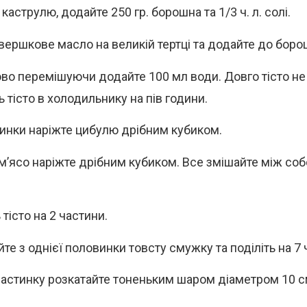
 каструлю, додайте 250 гр. борошна та 1/3 ч. л. солі.
 вершкове масло на великій тертці та додайте до боро
во перемішуючи додайте 100 мл води. Довго тісто не
 тісто в холодильнику на пів години.
инки наріжте цибулю дрібним кубиком.
м’ясо наріжте дрібним кубиком. Все змішайте між с
 тісто на 2 частини.
те з однієї половинки товсту смужку та поділіть на 7 
астинку розкатайте тоненьким шаром діаметром 10 с