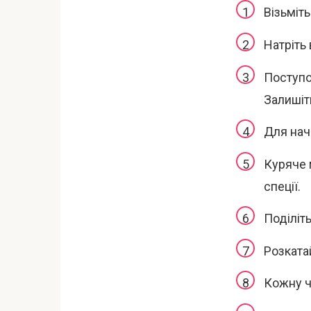
Візьміть
Натріть
Поступо
Залишіть
Для нач
Куряче 
спеції.
Поділіть
Розкатай
Кожну ч