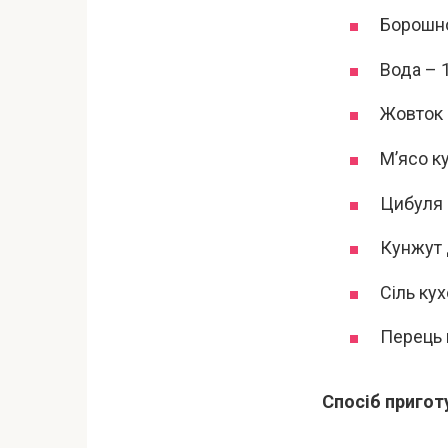
Борошно
Вода – 1
Жовток –
М’ясо ку
Цибуля р
Кунжут 
Сіль кух
Перець 
Спосіб пригот