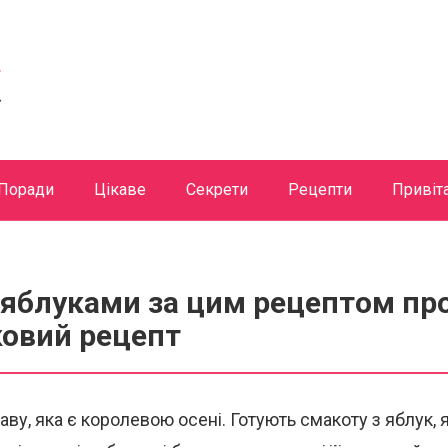
Поради
Цікаве
Секрети
Рецепти
Привіт
яблуками за цим рецептом про
ковий рецепт
ву, яка є королевою осені. Готують смакоту з яблук, я