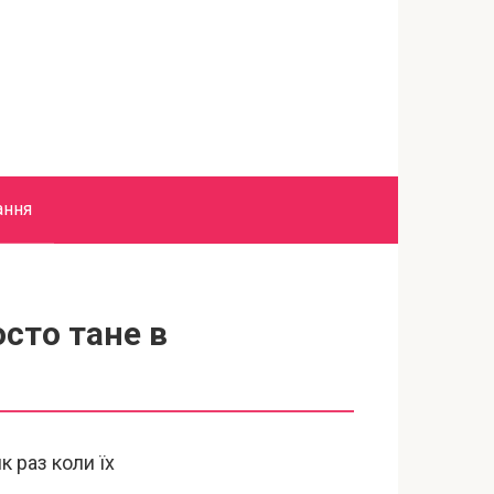
ання
сто тане в
к раз коли їх