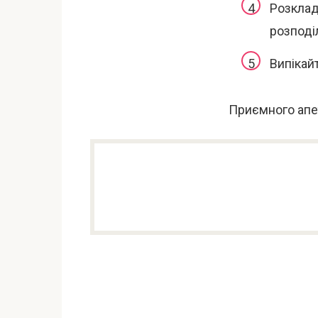
Розклад
розподіл
Випікайт
Приємного апе