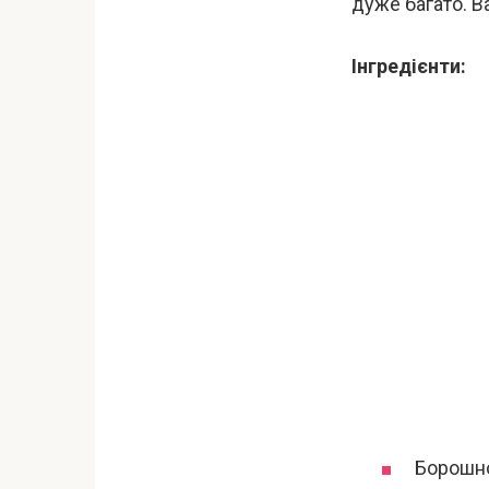
дуже багато. В
Інгредієнти:
Борошно