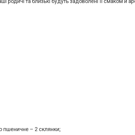
аші родичі та близькі будуть задоволені її смаком й а
 пшеничне – 2 склянки;