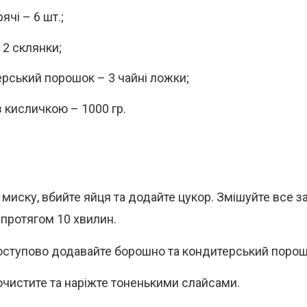
ячі – 6 шт.;
 2 склянки;
рський порошок – 3 чайні ложки;
з кисличкою – 1000 гр.
ь миску, вбийте яйця та додайте цукор. Змішуйте все 
 протягом 10 хвилин.
оступово додавайте борошно та кондитерський порош
очистите та наріжте тоненькими слайсами.