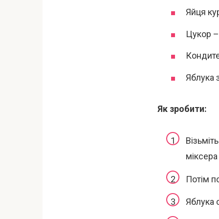
Яйця кур
Цукор –
Кондите
Яблука 
Як зробити:
Візьміт
міксера
Потім п
Яблука 