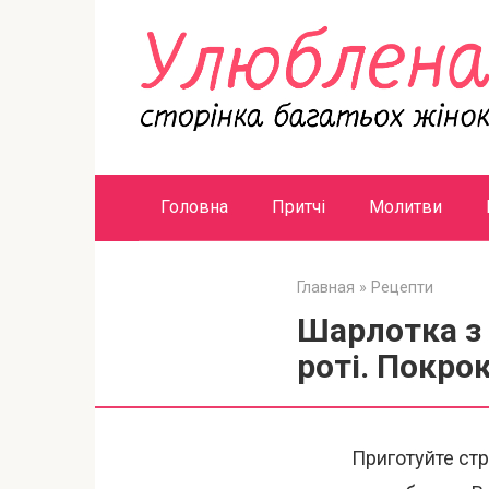
Перейти
к
контенту
Головна
Притчі
Молитви
Главная
»
Рецепти
Шарлотка з 
роті. Покро
Приготуйте стра