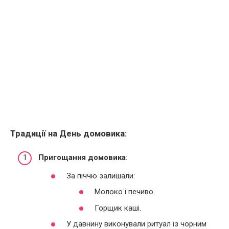
Традиції на День домовика:
Пригощання домовика
:
За піччю залишали:
Молоко і печиво.
Горщик каші.
У давнину виконували ритуал із чорним