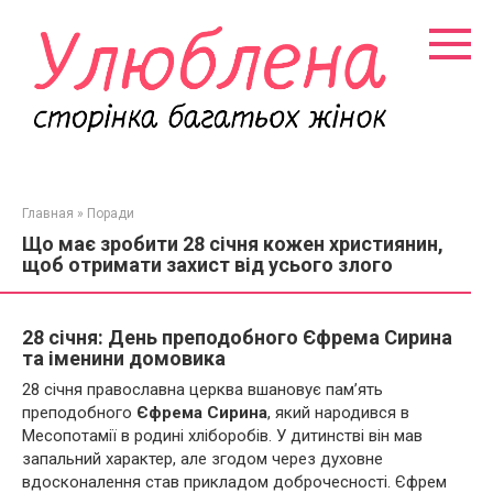
Перейти
к
контенту
Главная
»
Поради
Що має зробити 28 січня кожен християнин,
щоб отримати захист від усього злого
28 січня: День преподобного Єфрема Сирина
та іменини домовика
28 січня православна церква вшановує пам’ять
преподобного
Єфрема Сирина
, який народився в
Месопотамії в родині хліборобів. У дитинстві він мав
запальний характер, але згодом через духовне
вдосконалення став прикладом доброчесності. Єфрем