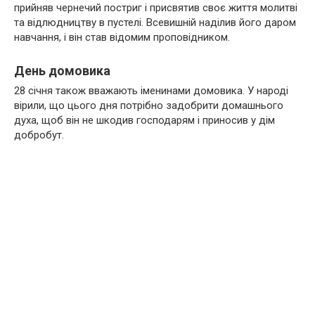
прийняв чернечий постриг і присвятив своє життя молитві
та відлюдництву в пустелі. Всевишній наділив його даром
навчання, і він став відомим проповідником.
День домовика
28 січня також вважають іменинами домовика. У народі
вірили, що цього дня потрібно задобрити домашнього
духа, щоб він не шкодив господарям і приносив у дім
добробут.