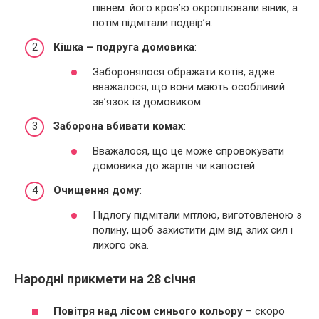
півнем: його кров’ю окроплювали віник, а
потім підмітали подвір’я.
Кішка – подруга домовика
:
Заборонялося ображати котів, адже
вважалося, що вони мають особливий
зв’язок із домовиком.
Заборона вбивати комах
:
Вважалося, що це може спровокувати
домовика до жартів чи капостей.
Очищення дому
:
Підлогу підмітали мітлою, виготовленою з
полину, щоб захистити дім від злих сил і
лихого ока.
Народні прикмети на 28 січня
Повітря над лісом синього кольору
– скоро