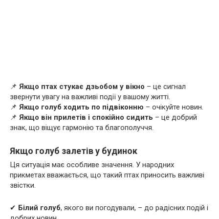
📌
Якщо птах стукає дзьобом у вікно
– це сигнал
звернути увагу на важливі події у вашому житті.
📌
Якщо голуб ходить по підвіконню
– очікуйте новин.
📌
Якщо він прилетів і спокійно сидить
– це добрий
знак, що віщує гармонію та благополуччя.
Якщо голуб залетів у будинок
Ця ситуація має особливе значення. У народних
прикметах вважається, що такий птах приносить важливі
звістки.
✔
Білий голуб
, якого ви погодували, – до радісних подій і
добрих новин.