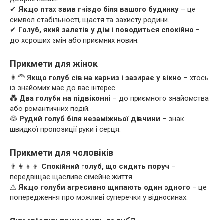
✔
Якщо птах звив гніздо біля вашого будинку
– це
символ стабільності, щастя та захисту родини.
✔
Голуб, який залетів у дім і поводиться спокійно
–
до хороших змін або приємних новин.
Прикмети для жінок
👩‍🦰
Якщо голуб сів на карниз і зазирає у вікно
– хтось
із знайомих має до вас інтерес.
💑
Два голуби на підвіконні
– до приємного знайомства
або романтичних подій.
👰
Рудий голуб біля незаміжньої дівчини
– знак
швидкої пропозиції руки і серця.
Прикмети для чоловіків
👨‍👩‍👧‍👦
Спокійний голуб, що сидить поруч
–
передвіщає щасливе сімейне життя.
⚠
Якщо голуби агресивно щипають один одного
– це
попередження про можливі суперечки у відносинах.