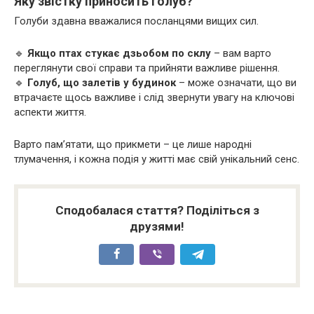
Яку звістку приносить голуб?
Голуби здавна вважалися посланцями вищих сил.
🔹
Якщо птах стукає дзьобом по склу
– вам варто
переглянути свої справи та прийняти важливе рішення.
🔹
Голуб, що залетів у будинок
– може означати, що ви
втрачаєте щось важливе і слід звернути увагу на ключові
аспекти життя.
Варто пам’ятати, що прикмети – це лише народні
тлумачення, і кожна подія у житті має свій унікальний сенс.
Сподобалася стаття? Поділіться з
друзями!