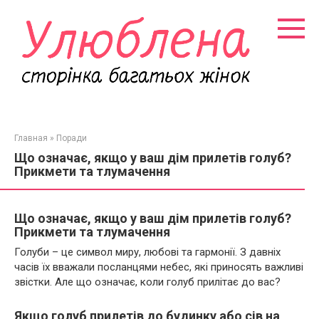
Перейти
к
контенту
Главная
»
Поради
Що означає, якщо у ваш дім прилетів голуб?
Прикмети та тлумачення
Що означає, якщо у ваш дім прилетів голуб?
Прикмети та тлумачення
Голуби – це символ миру, любові та гармонії. З давніх
часів їх вважали посланцями небес, які приносять важливі
звістки. Але що означає, коли голуб прилітає до вас?
Якщо голуб прилетів до будинку або сів на