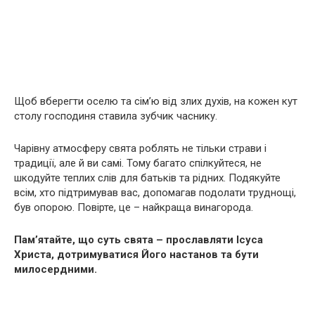
Щоб вберегти оселю та сім’ю від злих духів, на кожен кут
столу господиня ставила зубчик часнику.
Чарівну атмосферу свята роблять не тільки страви і
традиції, але й ви самі. Тому багато спілкуйтеся, не
шкодуйте теплих слів для батьків та рідних. Подякуйте
всім, хто підтримував вас, допомагав подолати труднощі,
був опорою. Повірте, це – найкраща винагорода.
Пам’ятайте, що суть свята – прославляти Ісуса
Христа, дотримуватися Його настанов та бути
милосердними.