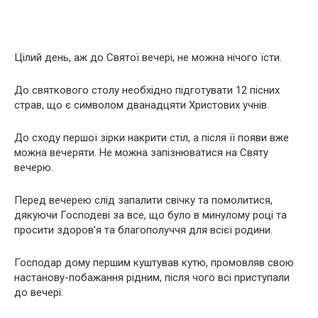
Цілий день, аж до Святої вечері, не можна нічого їсти.
До святкового столу необхідно підготувати 12 пісних
страв, що є символом дванадцяти Христових учнів.
До сходу першої зірки накрити стіл, а після її появи вже
можна вечеряти. Не можна запізнюватися на Святу
вечерю.
Перед вечерею слід запалити свічку та помолитися,
дякуючи Господеві за все, що було в минулому році та
просити здоров’я та благополуччя для всієї родини.
Господар дому першим куштував кутю, промовляв свою
настанову-побажання рідним, після чого всі приступали
до вечері.