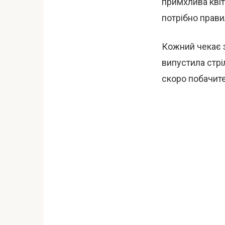
примхлива квіт
потрібно прави
Кожний чекає з 
випустила стріл
скоро побачите 