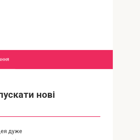
ання
пускати нові
ідея дуже