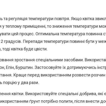
ь та регуляція температури повітря. Якщо квітка звикл
и у теплому приміщенні, то зниження температури мо
увати цей процес. Оптимальна температура повинна с
2 градусів. Перепади температури повинні бути у меж
, тоді квітка буде цвісти.
вання зростання спеціальними засобами. Використай
он, Епін, Бурштин. Застосовуйте їх дотримуючись інстр
тання. Краще перед використанням розвести розчин 
ь порцію у два рази.
ення квітки. Використовуйте спеціальні добрива, які є
икористанням ґрунт потрібно полити, після внести до