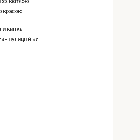
 за квіткою
ю красою.
ли квітка
маніпуляції й ви