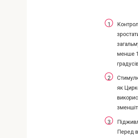
Контрол
зростат
загальм
менше 1
градусів
Стимулю
як Цирк
викорис
зменшіт
Підживл
Перед в