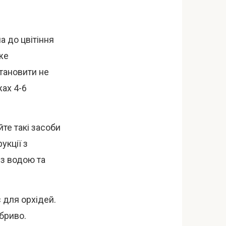
а до цвітіння
же
тановити не
ах 4-6
те такі засоби
укції з
з водою та
 для орхідей.
бриво.