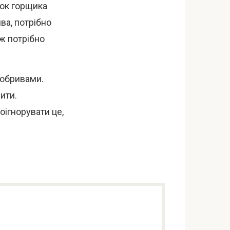
нок горщика
ва, потрібно
ож потрібно
добривами.
ити.
оігнорувати це,