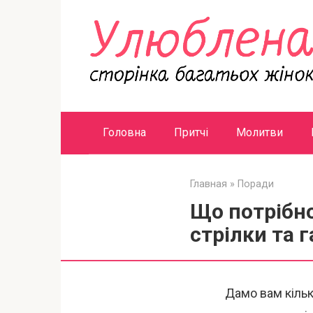
Перейти
к
контенту
Головна
Притчі
Молитви
Главная
»
Поради
Що потрібно
стрілки та 
Дамо вам кільк