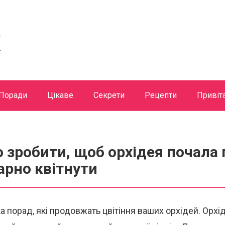
Поради
Цікаве
Секрети
Рецепти
Привіт
 зробити, щоб орхідея почала 
гарно квітнути
а порад, які продовжать цвітіння ваших орхідей. Орх