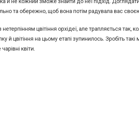
ка й не кожний зможе знайти до неї підхід. Доглядати
льно та обережно, щоб вона потім радувала вас своє
нетерпінням цвітіння орхідеї, але трапляється так, ко
ку й цвітіння на цьому етапі зупинилось. Зробіть такі 
чарівні квіти.