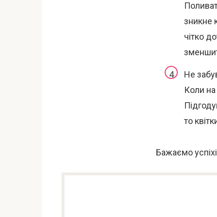
Поливати
зникне 
чітко д
зменшит
Не забу
Коли на
Підгоду
то квіт
Бажаємо успіхі