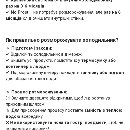
раз на 3-6 місяців
.
✔
No Frost
– не потребує розморожування, але
раз на 6
місяців
слід очищати внутрішні стінки.
Як правильно розморожувати холодильник?
🔹
Підготовчі заходи:
✔ Відключіть холодильник від мережі.
✔ Вийміть усі продукти, помістіть їх у
термосумку або
контейнер з льодом
.
✔ Під морозильну камеру покладіть
ганчірку або піддон
для збирання талої води.
🔹
Процес розморожування:
🕐 Залиште дверцята відкритими, щоб лід розтанув
природним шляхом.
💧 Для прискорення процесу поставте
ємність з теплою
водою
всередину.
❌
Не використовуйте ножі та гострі предмети
, щоб не
пошкодити випарник!