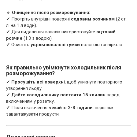
🔹
Очищення після розморожування:
✔ Протріть внутрішні поверхні
содовим розчином
(2 ст.
л. на 1 л води).
✔ Для видалення запахів використовуйте
оцтовий
розчин
(1:3 з водою).
✔ Очистіть
ущільнювальні гумки
вологою ганчіркою.
Як правильно увімкнути холодильник після
розморожування?
✔
Просушіть всі поверхні
, щоб уникнути повторного
утворення льоду.
✔
Дайте холодильнику постояти 15 хвилин
перед
включенням у розетку.
✔ Після включення
чекайте 2-3 години
, перш ніж
завантажувати продукти.
Додаткові поради