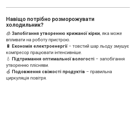
Навіщо потрібно розморожувати
холодильник?
🧊
Запобігання утворенню крижаної кірки
, яка може
впливати на роботу пристрою.
🔋
Економія електроенергії
– товстий шар льоду змушує
компресор працювати інтенсивніше.
💧
Підтримання оптимальної вологості
– запобігання
утворенню плісняви.
🍏
Подовження свіжості продуктів
– правильна
циркуляція повітря.