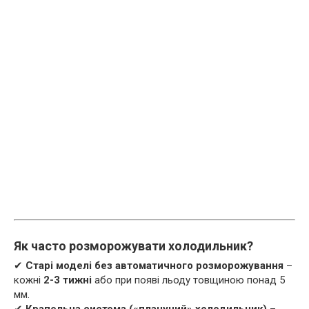
Як часто розморожувати холодильник?
✔
Старі моделі без автоматичного розморожування
–
кожні
2-3 тижні
або при появі льоду товщиною понад 5
мм.
✔
Крапельна система («плачучий» холодильник)
–