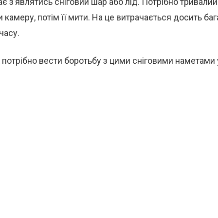
ає з’являтись сніговий шар або лід. Потрібно тривалий
камеру, потім її мити. На це витрачається досить ба
часу.
 потрібно вести боротьбу з цими сніговими наметами