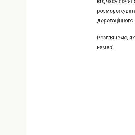
від часу почин
розморожувати 
дорогоцінного 
Розглянемо, як
камері.