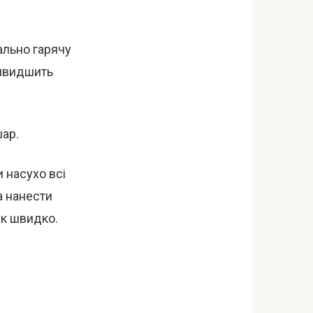
ально гарячу
ишвидшить
шар.
 насухо всі
а нанести
ак швидко.