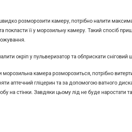
 швидко розморозити камеру, потрібно налити максим
та покласти її у морозильну камеру. Такий спосіб пр
ожування.
алити окріп у пульверизатор та обприскати сніговий 
ли морозильна камера розморозиться, потрібно витерти
взяти аптечний гліцерин та за допомогою ватного диск
обу на стінки. Завдяки цьому лід не буде наростати т