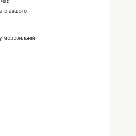
 час
гато вашого
 у морозильній