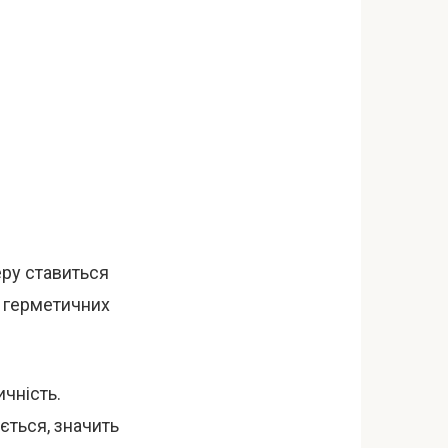
еру ставиться
 у герметичних
чність.
ється, значить