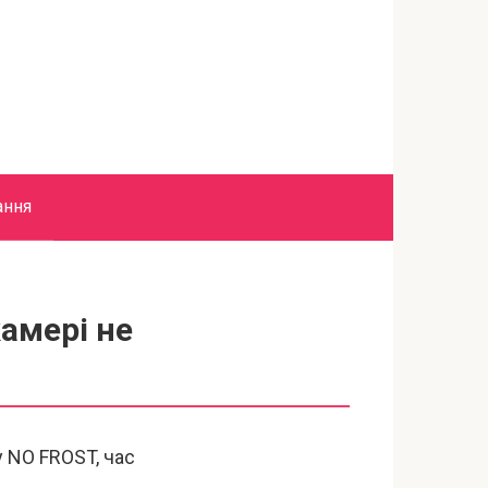
ання
амері не
у NO FROST, час