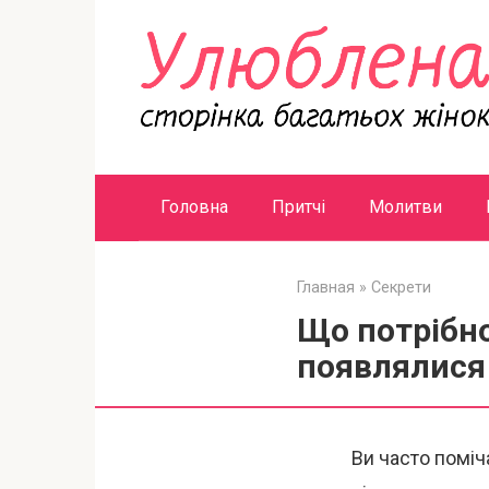
Перейти
к
контенту
Головна
Притчі
Молитви
Главная
»
Секрети
Що потрібно
появлялися
Ви часто поміч