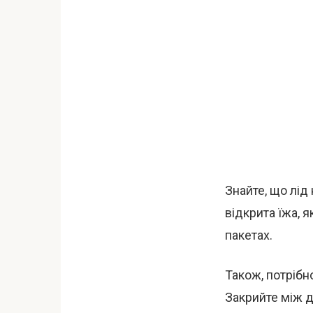
Знайте, що лід
відкрита їжа, 
пакетах.
Також, потрібн
Закрийте між д