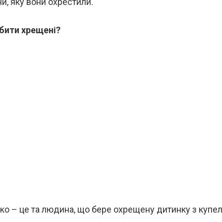
и, яку вони охрестили.
бити хрещені?
о – це та людина, що бере охрещену дитинку з купелі