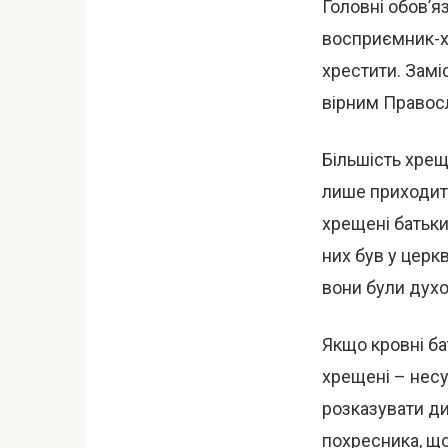
Головні обов’я
восприємник-хр
хрестити. Замі
вірним Правосла
Більшість хрещ
лише приходит
хрещені батьки
них був у церкв
вони були дух
Якщо кровні ба
хрещені – несу
розказувати ди
похресника, що