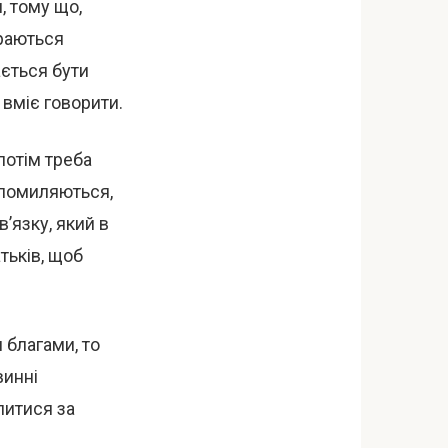
, тому що,
ираються
ається бути
 вміє говорити.
потім треба
 помиляються,
’язку, який в
атьків, щоб
 благами, то
винні
литися за