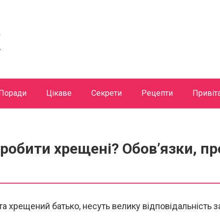
Поради
Цікаве
Секрети
Рецепти
Привіт
робити хрещені? Обов’язки, пр
а хрещений батько, несуть велику відповідальність 