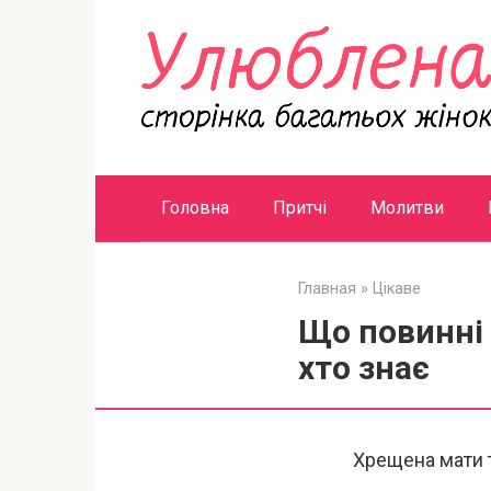
Перейти
к
контенту
Головна
Притчі
Молитви
Главная
»
Цікаве
Що повинні 
хто знає
Хрещена мати т