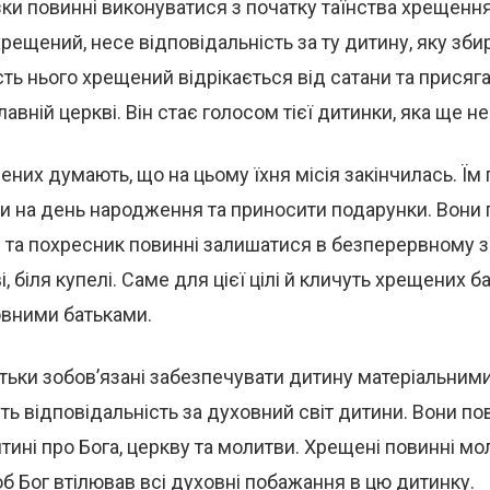
зки повинні виконуватися з початку таїнства хрещення
ещений, несе відповідальність за ту дитину, яку зб
сть нього хрещений відрікається від сатани та присяг
вній церкві. Він стає голосом тієї дитинки, яка ще не
ених думають, що на цьому їхня місія закінчилась. Їм 
и на день народження та приносити подарунки. Вони
 та похресник повинні залишатися в безперервному зв
і, біля купелі. Саме для цієї цілі й кличуть хрещених б
овними батьками.
тьки зобов’язані забезпечувати дитину матеріальними
ть відповідальність за духовний світ дитини. Вони по
тині про Бога, церкву та молитви. Хрещені повинні мо
б Бог втілював всі духовні побажання в цю дитинку.