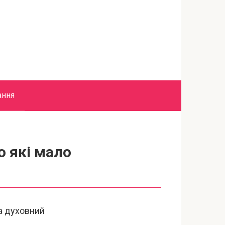
ання
о які мало
за духовний