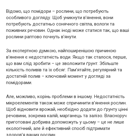
Відомо, що помідори – рослини, що потребують
особливого догляду. Щоб уникнути в’янення, вони
потребують достатньо сонячного світла, вологи та
поживних речовин. Однак іноді може статися так, що ваші
рослини раптово почнуть в’янути.
За експертною думкою, найпоширенішою причиною
в’янення є недостатність води. Якщо так сталося, перше,
що вам слід зробити – це зволожити ґрунт. Збільште
кількість поливів та їх обсяг. Пам’ятайте, регулярний та
достатній полив – ключовий момент у догляді за
помідорами.
Але, можливо, корінь проблеми в іншому. Недостатність
мікроелементів також може спричинити в’янення рослин.
Щоб відновити врожай, необхідно додати до ґрунту цінні
речовини, зокрема калій, марганець та залізо. Власноруч
приготовані добрива допоможуть у цьому – це не лише
екологічний, але й ефективний спосіб підтримати
здоров’я ваших рослин.