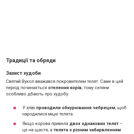
Традиції та обряди
Захист худоби
Святий Вукол вважався покровителем телят. Саме в цей
період починається
отелення корів
, тому селяни
особливо дбають про худобу.
У хліві
проводили обкурювання чебрецем
, щоб
народилися міцні телята.
Якщо корова привела
двох однакових телят
–
це на щастя, а
телята з різним забарвленням