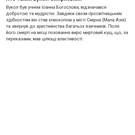
Вукол був учнем Іоанна Богослова, відзначався
добротою та мудрістю. Завдяки своїм просвітницьким
здібностям він став єпископом у місті Смірна (Мала Азія)
та звернув до християнства багатьох язичників. Після
його смерті на місці поховання виріс миртовий кущ, що, за
переказами, мав цілющі властивості.