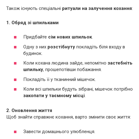
Також існують спеціальні
ритуали на залучення кохання
:
1. Обряд зі шпильками
Придбайте
сім нових шпильок
.
Одну з них
розстібнуту
покладіть біля входу в
будинок.
Коли кохана людина зайде, непомітно
застебніть
шпильку
, прошепотівши побажання.
Покладіть її у тканинний мішечок.
Коли всі шпильки будуть зібрані, мішечок потрібно
закопати у таємному місці
.
2. Оновлення життя
Щоб знайти справжнє кохання, варто змінити своє життя:
Завести домашнього улюбленця.