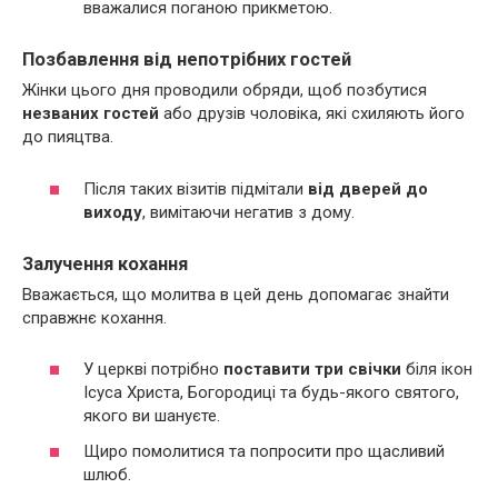
вважалися поганою прикметою.
Позбавлення від непотрібних гостей
Жінки цього дня проводили обряди, щоб позбутися
незваних гостей
або друзів чоловіка, які схиляють його
до пияцтва.
Після таких візитів підмітали
від дверей до
виходу
, вимітаючи негатив з дому.
Залучення кохання
Вважається, що молитва в цей день допомагає знайти
справжнє кохання.
У церкві потрібно
поставити три свічки
біля ікон
Ісуса Христа, Богородиці та будь-якого святого,
якого ви шануєте.
Щиро помолитися та попросити про щасливий
шлюб.