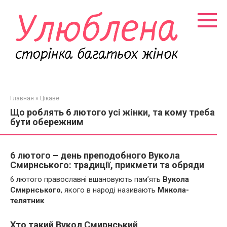
Перейти
к
контенту
Главная
»
Цікаве
Що роблять 6 лютого усі жінки, та кому треба
бути обережним
6 лютого – день преподобного Вукола
Смирнського: традиції, прикмети та обряди
6 лютого православні вшановують пам’ять
Вукола
Смирнського
, якого в народі називають
Микола-
телятник
.
Хто такий Вукол Смирнський