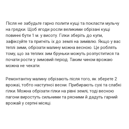
Після не забудьте гарно полити кущі та покласти мульчу
на грядки. Щоб ягоди росли великими обрізані кущі
повинні бути 1 м. у висоту. Гілки зберіть до купи,
зафіксуйте та пригніть їх до землі на зимівлю. Якщо у вас
теплі зими, обрізати малину можна весною. Це роблять
тому, що за теплих зим бруньки можуть розпуститися та
почати рости у зимовий період. Таким чином врожаю
можна не чекати.
Ремонтантну малину обрізають після того, як зберете 2
врожаї, тобто наступної весни. Прибирають сухі та слабкі
гілки. Можна обрізати гілки на рівні землі, тоді весною
пагони виростуть сильними та рясними й дадуть гарний
врожай у серпні місяці.