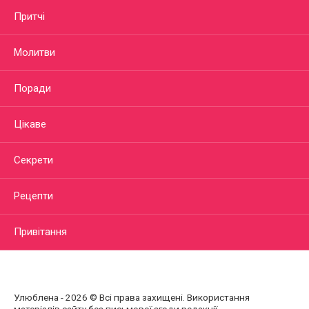
Притчі
Молитви
Поради
Цікаве
Секрети
Рецепти
Привітання
Улюблена - 2026 © Всі права захищені. Використання
матеріалів сайту без письмової згоди редакції