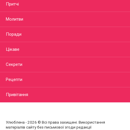
Притчі
Молитви
Поради
Цікаве
Секрети
Рецепти
Привітання
Улюблена - 2026 © Всі права захищені. Використання
матеріалів сайту без письмової згоди редакції