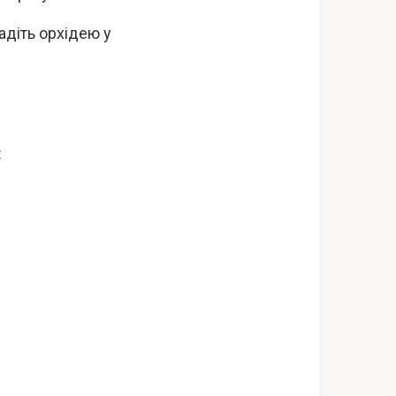
адіть орхідею у
: