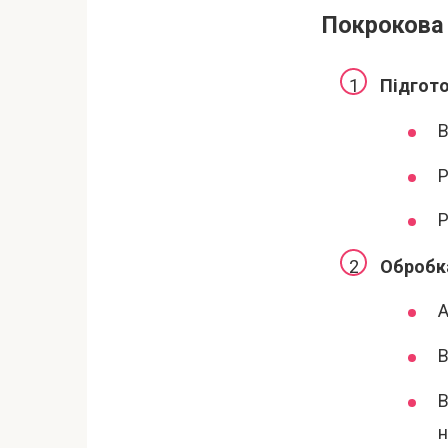
Покрокова 
Підгото
В
Р
Р
Обробка
А
В
В