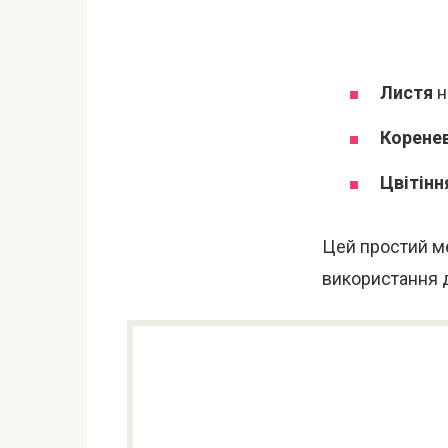
Листя
н
Корене
Цвітінн
Цей простий ме
використання д