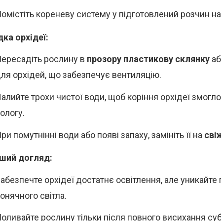
омістіть кореневу систему у підготовлений розчин н
ка орхідеї:
ересадіть рослину в
прозору пластикову склянку
аб
ля орхідей, що забезпечує вентиляцію.
алийте трохи чистої води, щоб коріння орхідеї змогл
ологу.
ри помутнінні води або появі запаху, замініть її на
сві
ший догляд:
абезпечте орхідеї достатнє освітлення, але уникайте
онячного світла.
оливайте рослину тільки після повного висихання суб