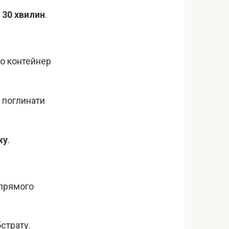
а
30 хвилин
.
о контейнер
о поглинати
жу
.
 прямого
страту.