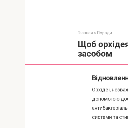
Главная
»
Поради
Щоб орхідея
засобом
Відновленн
Орхідеї, незва
допомогою дос
антибактеріаль
системи та сти