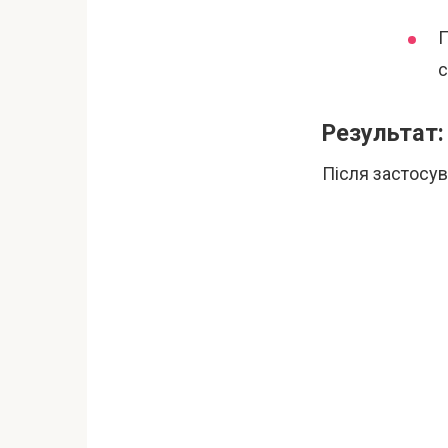
П
с
Результат:
Після застосув