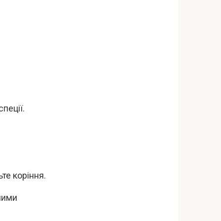
пеції.
те коріння.
ьними