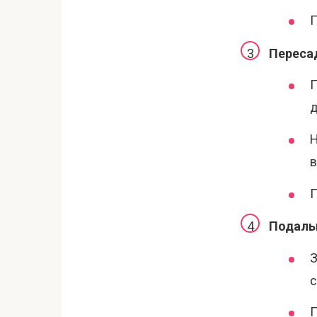
П
Пересад
П
д
Н
в
П
Подаль
З
с
П