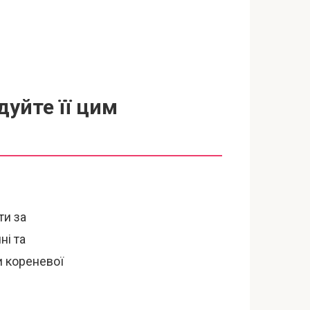
дуйте її цим
ти за
ні та
и кореневої