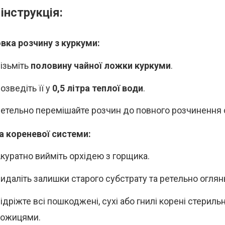
інструкція:
вка розчину з куркуми:
ізьміть
половину чайної ложки куркуми
.
озведіть її у
0,5 літра теплої води
.
етельно перемішайте розчин до повного розчинення с
 кореневої системи:
куратно вийміть орхідею з горщика.
идаліть залишки старого субстрату та ретельно оглянь
ідріжте всі пошкоджені, сухі або гнилі корені стерил
ножицями.