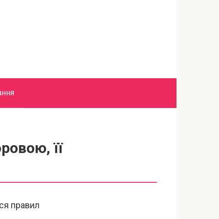
ання
ровою, її
ся правил