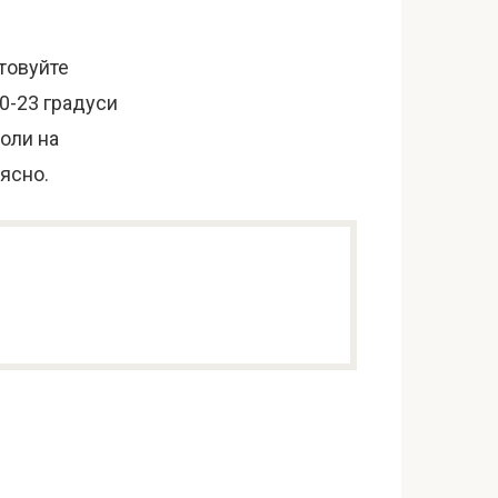
стовуйте
20-23 градуси
Коли на
рясно.