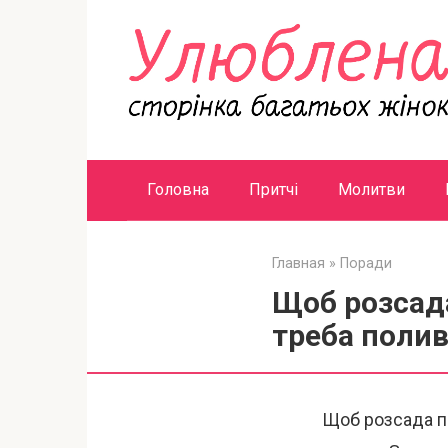
Перейти
к
контенту
Головна
Притчі
Молитви
Главная
»
Поради
Щоб розсада
треба поли
Щоб розсада п