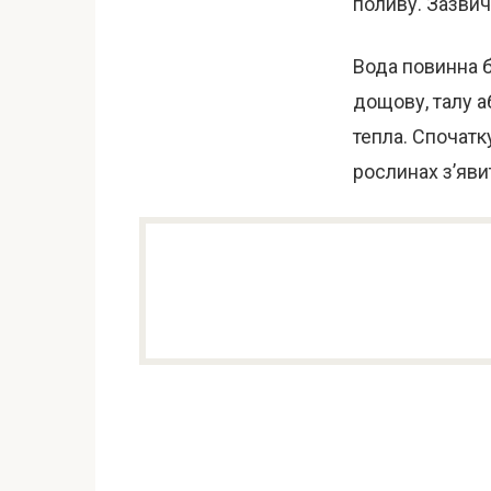
поливу. Зазвича
Вода повинна б
дощову, талу а
тепла. Спочатк
рослинах з’яви