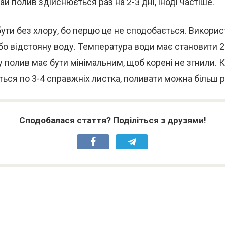
й полив здійснюється раз на 2-3 дні, іноді частіше.
ути без хлору, бо перцю це не сподобається. Викори
бо відстояну воду. Температура води має становити 
у полив має бути мінімальним, щоб корені не згнили. 
ться по 3-4 справжніх листка, поливати можна більш 
Сподобалася стаття? Поділіться з друзями!