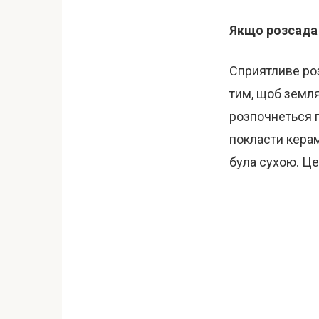
Якщо розсада 
Сприятливе роз
тим, щоб земля
розпочнеться п
покласти керам
була сухою. Це