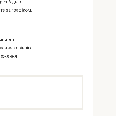
рез 6 днів
те за графіком.
дини до
ення корінців.
ереження