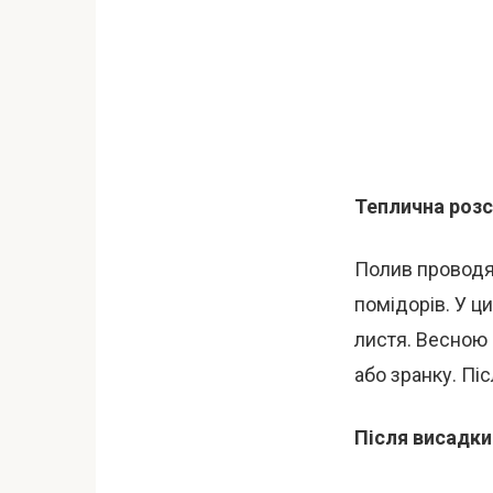
Теплична розс
Полив проводят
помідорів. У ц
листя. Весною п
або зранку. Пі
Після висадки