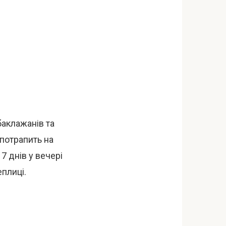
баклажанів та
 потрапить на
 7 днів у вечері
еплиці.