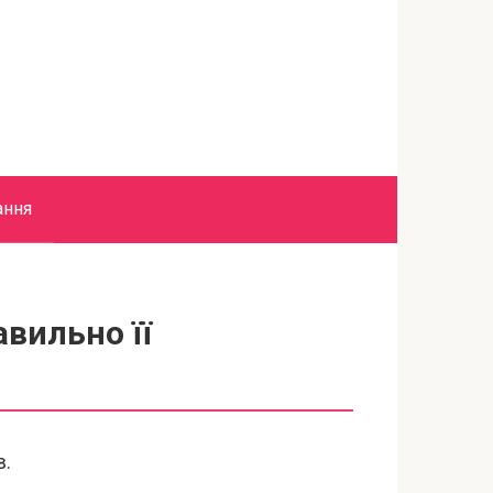
ання
вильно її
в.