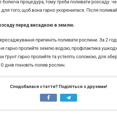
 болюча процедура, тому треба поливати розсаду че
и, для того, щоб вона гарно укоренилася. Після поливай
озсаду перед висадкою в землю.
пересаджування припиніть поливати рослини. За 2 го
я гарно пролийте землю водою, профілактика ушкодж
и ґрунт гарно пролийте та устеліть соломою, для зб
10 днів поновіть полив рослин.
Сподобалася стаття? Поділіться з друзями!