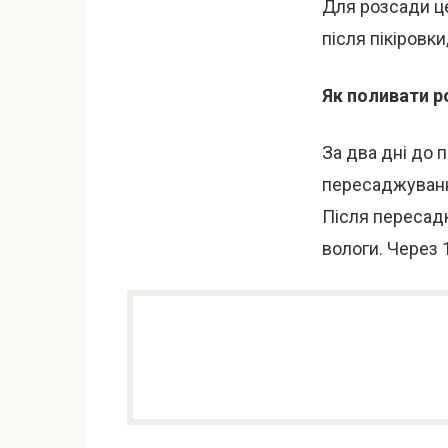
Для розсади це
після пікіровк
Як поливати р
За два дні до 
пересаджуванн
Після пересадк
вологи. Через 