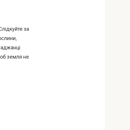
Слідкуйте за
ослини,
саджанці
щоб земля не