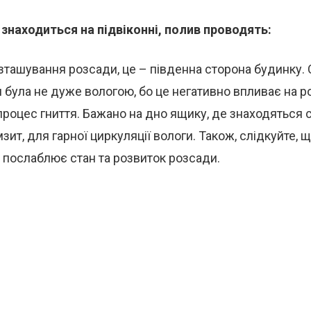
знаходиться на підвіконні, полив проводять:
ташування розсади, це – південна сторона будинку. 
 була не дуже вологою, бо це негативно впливає на р
роцес гниття. Бажано на дно ящику, де знаходяться 
зит, для гарної циркуляції вологи. Також, слідкуйте, 
 послаблює стан та розвиток розсади.