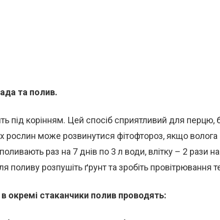
ада та полив.
ь під корінням. Цей спосіб сприятливий для перцю, 
их рослин може розвинутися фітофтороз, якщо волога
оливають раз на 7 днів по 3 л води, влітку – 2 рази на
сля поливу розпушіть ґрунт та зробіть провітрювання т
 в окремі стаканчики полив проводять: