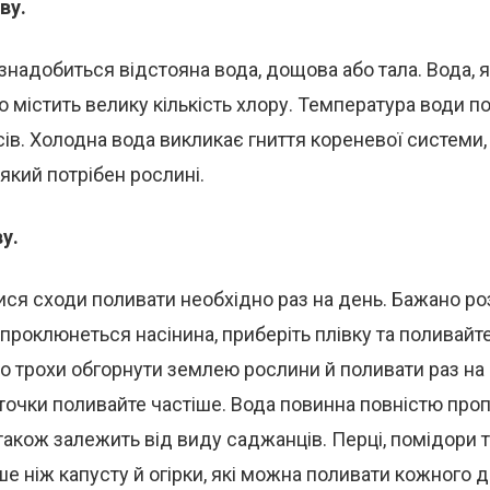
ву.
знадобиться відстояна вода, дощова або тала. Вода, я
бо містить велику кількість хлору. Температура води п
сів. Холодна вода викликає гниття кореневої системи, 
 який потрібен рослині.
у.
ися сходи поливати необхідно раз на день. Бажано р
 проклюнеться насінина, приберіть плівку та поливайте
о трохи обгорнути землею рослини й поливати раз на 7
точки поливайте частіше. Вода повинна повністю про
акож залежить від виду саджанців. Перці, помідори 
е ніж капусту й огірки, які можна поливати кожного д