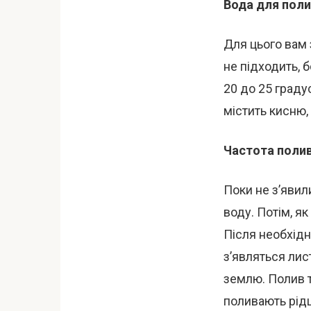
Вода для поли
Для цього вам 
не підходить, 
20 до 25 граду
містить кисню,
Частота полив
Поки не з’явил
воду. Потім, як
Після необхідн
з’являться лис
землю. Полив т
поливають рідш