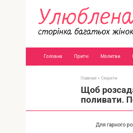
Перейти
к
контенту
Головна
Притчі
Молитви
Главная
»
Секрети
Щоб розсада
поливати. П
Для гарного ро