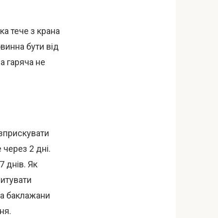
ка тече з крана
овинна бути від
а гаряча не
озприскувати
 через 2 дні.
 днів. Як
питувати
та баклажани
ня.