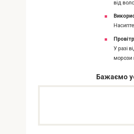
від вол
Викорис
Насипте
Провітр
У разі в
морози 
Бажаємо ус