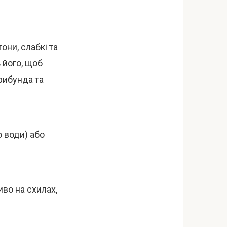
они, слабкі та
ь його, щоб
рибунда та
о води) або
во на схилах,