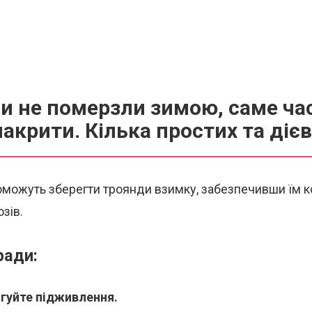
 не померзли зимою, саме час
акрити. Кілька простих та дієв
оможуть зберегти троянди взимку, забезпечивши їм к
зів.
ради:
гуйте підживлення.