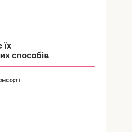
 їх
их способів
омфорт і