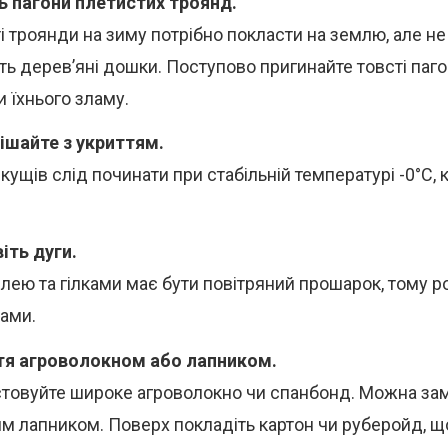
ь пагони плетистих троянд.
і троянди на зиму потрібно покласти на землю, але не
іть дерев’яні дошки. Поступово пригинайте товсті паг
и їхнього зламу.
ішайте з укриттям.
 кущів слід починати при стабільній температурі -0°C,
іть дуги.
лею та гілками має бути повітряний прошарок, тому ро
ами.
тя агроволокном або лапником.
товуйте широке агроволокно чи спанбонд. Можна зам
м лапником. Поверх покладіть картон чи руберойд, щ