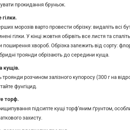
увати прокидання бруньок.
 гілки.
рших морозів варто провести обрізку: видаліть всі бут
нені гілки. У кінці жовтня обірвіть все листя та спаліт
и поширення хвороб. Обрізка залежить від сорту: фло
ібридні троянди обрізають до середини куща.
 кущів.
ь троянди розчином залізного купоросу (300 г на відр
тайте фунгіцид.
е торф.
рищипування підсипте кущі торф’яним ґрунтом, особли
аткового захисту.