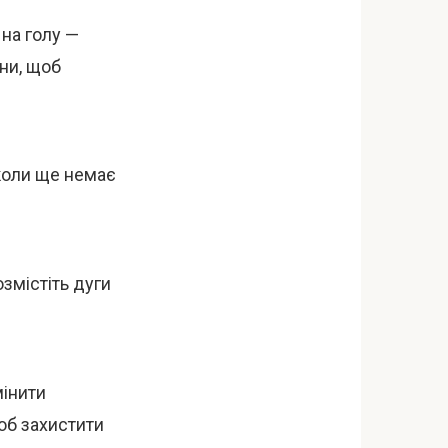
 на голу —
они, щоб
 коли ще немає
змістіть дуги
інити
об захистити