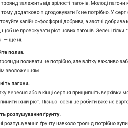
 троянд залежить від зрілості пагонів. Молоді пагони 
 тому додатково підгодовувати їх не потрібно. У серп
товуйте калійно-фосфорні добрива, а азотні добрива 
 щоб не провокувати ріст нових пагонів. Зелені гілки г
і — ще ні.
те полив.
троянди поливати не потрібно, але влітку важливо заб
ім зволоженням.
іть пагони.
тку вересня або в кінці серпня прищипніть верхівки мо
инити їхній ріст. Пізньої осені це робити вже не варто
ть розпушування ґрунту.
ні розпушування ґрунту навколо троянд потрібно зупи