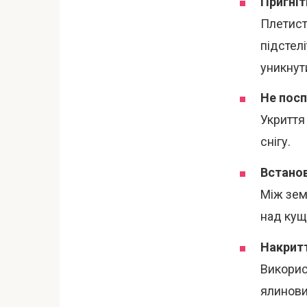
Пригніт
Плетист
підстел
уникнут
Не посп
Укриття
снігу.
Встанов
Між зем
над кущ
Накрит
Викорис
ялинови