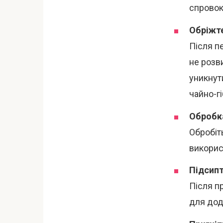
спровок
Обріжте
Після пе
не розви
уникнут
чайно-г
Обробка
Обробіт
викорис
Підсипт
Після п
для дод