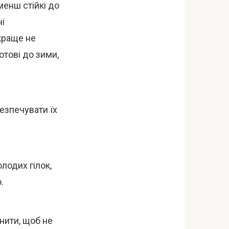
менш стійкі до
ні
краще не
отові до зими,
езпечувати їх
лодих гілок,
.
нити, щоб не