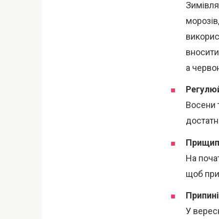
Зимівля
морозів,
викорис
вносити,
а червон
Регулюй
Восени 
достатн
Прищипн
На поча
щоб прип
Припині
У верес