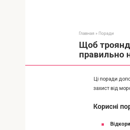
Главная
»
Поради
Щоб троянди
правильно н
Ці поради доп
захист від моро
Корисні по
Відкори