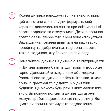
Кожна дитинка народжується не знаючи, яким
цей світ стане для неї. Діти формують свій
характер дивлячись на світ та при спілкуванні зі
своєю родиною та оточуючими. Дитина починає
повторювати звички тих, з ким вона спілкується.
Ваша дитина повинна дивитися на вашу гарну
поведінку та добрі вчинки, тоді вона виросте
такою людиною, яку бачила на прикладі.
Намагайтесь ділитися з дитиною та підтримувати
її. Дитина повинна бачити, що творити добро це
гарно. Допомагайте нужденним або хворим.
Разом зі своєю дитиною зберіть іграшки, якими
вона не грається та віддайте їх у дитячий
будинок. Це можуть бути речі з яких малюк вже
виріс. Ви повинні пояснити дитині, що ці речі
можуть зробити щасливою ще іншу дитину. Від
цього ви повинні отримувати задоволення.