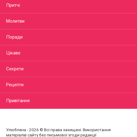
Притчі
Молитви
Поради
Цікаве
Секрети
Рецепти
Привітання
Улюблена - 2026 © Всі права захищені. Використання
матеріалів сайту без письмової згоди редакції