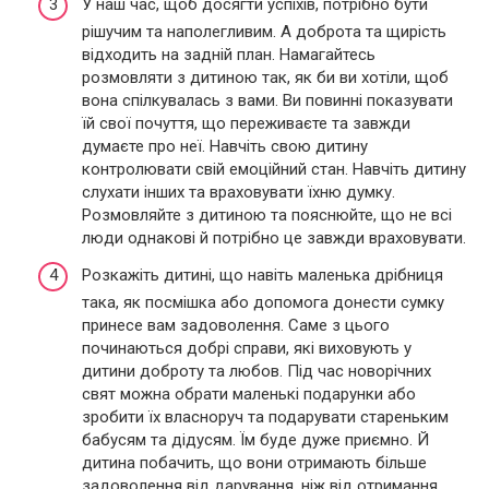
У наш час, щоб досягти успіхів, потрібно бути
рішучим та наполегливим. А доброта та щирість
відходить на задній план. Намагайтесь
розмовляти з дитиною так, як би ви хотіли, щоб
вона спілкувалась з вами. Ви повинні показувати
їй свої почуття, що переживаєте та завжди
думаєте про неї. Навчіть свою дитину
контролювати свій емоційний стан. Навчіть дитину
слухати інших та враховувати їхню думку.
Розмовляйте з дитиною та пояснюйте, що не всі
люди однакові й потрібно це завжди враховувати.
Розкажіть дитині, що навіть маленька дрібниця
така, як посмішка або допомога донести сумку
принесе вам задоволення. Саме з цього
починаються добрі справи, які виховують у
дитини доброту та любов. Під час новорічних
свят можна обрати маленькі подарунки або
зробити їх власноруч та подарувати стареньким
бабусям та дідусям. Їм буде дуже приємно. Й
дитина побачить, що вони отримають більше
задоволення від дарування, ніж від отримання