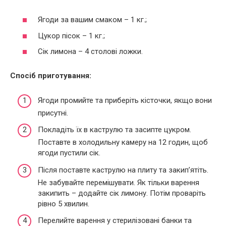
Ягоди за вашим смаком – 1 кг.;
Цукор пісок – 1 кг.;
Сік лимона – 4 столові ложки.
Спосіб приготування:
Ягоди промийте та приберіть кісточки, якщо вони
присутні.
Покладіть їх в каструлю та засипте цукром.
Поставте в холодильну камеру на 12 годин, щоб
ягоди пустили сік.
Після поставте каструлю на плиту та закип’ятіть.
Не забувайте перемішувати. Як тільки варення
закипить – додайте сік лимону. Потім проваріть
рівно 5 хвилин.
Перелийте варення у стерилізовані банки та