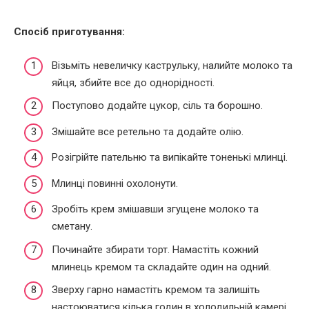
Спосіб приготування:
Візьміть невеличку каструльку, налийте молоко та
яйця, збийте все до однорідності.
Поступово додайте цукор, сіль та борошно.
Змішайте все ретельно та додайте олію.
Розігрійте пательню та випікайте тоненькі млинці.
Млинці повинні охолонути.
Зробіть крем змішавши згущене молоко та
сметану.
Починайте збирати торт. Намастіть кожний
млинець кремом та складайте один на одний.
Зверху гарно намастіть кремом та залишіть
настоюватися кілька годин в холодильній камері.