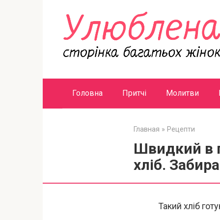
Перейти
к
контенту
Головна
Притчі
Молитви
Главная
»
Рецепти
Швидкий в 
хліб. Забир
Такий хліб гот