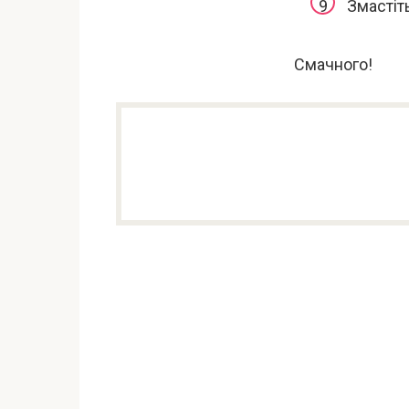
Змастіт
Смачного!