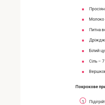
Просіян
Молоко 
Питна в
Дріжджі
Білий цу
Сіль – 7
Вершков
Покрокове пр
Підігрі