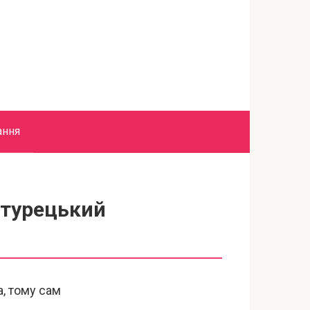
ання
 турецький
а, тому сам