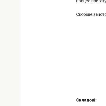
процес пригот
Скоріше заното
Складові: