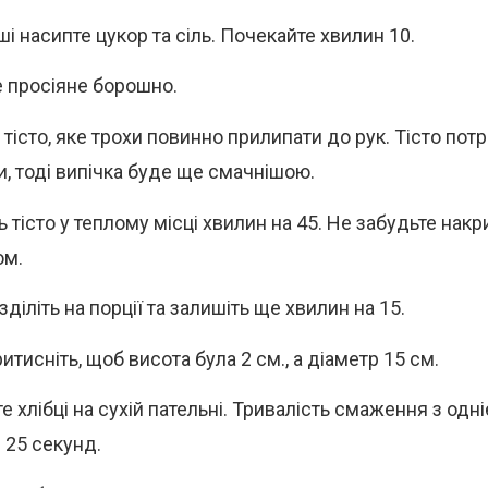
і насипте цукор та сіль. Почекайте хвилин 10.
 просіяне борошно.
 тісто, яке трохи повинно прилипати до рук. Тісто потр
и, тоді випічка буде ще смачнішою.
 тісто у теплому місці хвилин на 45. Не забудьте накр
ом.
зділіть на порції та залишіть ще хвилин на 15.
итисніть, щоб висота була 2 см., а діаметр 15 см.
е хлібці на сухій пательні. Тривалість смаження з одн
 25 секунд.