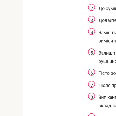
До суміш
Додайте
Замісіть
вимісит
Залишіть
рушник
Тісто ро
Після пр
Випікайт
складає