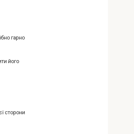
ібно гарно
ити його
ієї сторони