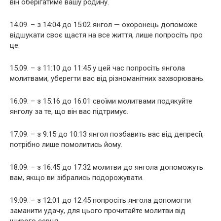
він оберігатиме вашу родину.
14.09. – з 14:04 до 15:02 янгол — охоронець допоможе
відшукати своє щастя на все життя, лише попросіть про
це.
15.09. – з 11:10 до 11:45 у цей час попросіть янгола
молитвами, уберегти вас від різноманітних захворювань.
16.09. – з 15:16 до 16:01 своїми молитвами подякуйте
янголу за те, що він вас підтримує.
17.09. – з 9:15 до 10:13 янгол позбавить вас від депресії,
потрібно лише помолитись йому.
18.09. – з 16:45 до 17:32 молитви до янгола допоможуть
вам, якщо ви зібрались подорожувати.
19.09. – з 12:01 до 12:45 попросіть янгола допомогти
заманити удачу, для цього прочитайте молитви від
щирого серця.