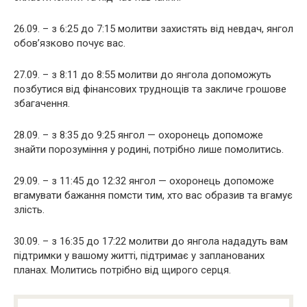
26.09. – з 6:25 до 7:15 молитви захистять від невдач, янгол
обов’язково почує вас.
27.09. – з 8:11 до 8:55 молитви до янгола допоможуть
позбутися від фінансових труднощів та закличе грошове
збагачення.
28.09. – з 8:35 до 9:25 янгол — охоронець допоможе
знайти порозуміння у родині, потрібно лише помолитись.
29.09. – з 11:45 до 12:32 янгол — охоронець допоможе
вгамувати бажання помсти тим, хто вас образив та вгамує
злість.
30.09. – з 16:35 до 17:22 молитви до янгола нададуть вам
підтримки у вашому житті, підтримає у запланованих
планах. Молитись потрібно від щирого серця.