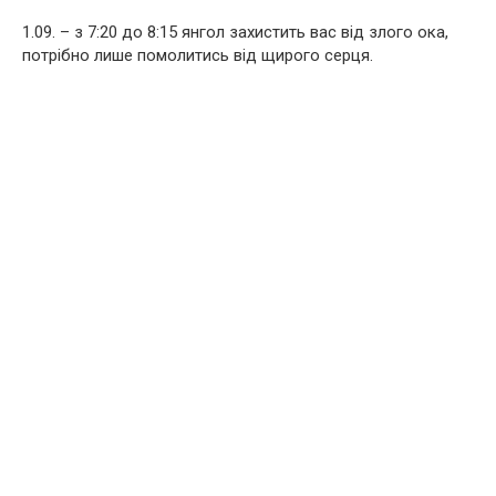
1.09. – з 7:20 до 8:15 янгол захистить вас від злого ока,
потрібно лише помолитись від щирого серця.