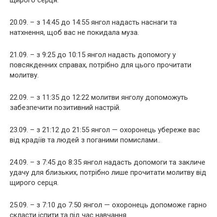
20.09. – з 14:45 до 14:55 янгол надасть наснаги та
натхнення, щоб вас не покидала муза.
21.09. – з 9:25 до 10:15 янгол надасть допомогу у
повсякденних справах, потрібно для цього прочитати
молитву.
22.09. – з 11:35 до 12:22 молитви янголу допоможуть
забезпечити позитивний настрій.
23.09. – з 21:12 до 21:55 янгол — охоронець убереже вас
від крадіїв та людей з поганими помислами..
24.09. – з 7:45 до 8:35 янгол надасть допомоги та закличе
удачу для близьких, потрібно лише прочитати молитву від
щирого серця.
25.09. – з 7:10 до 7:50 янгол — охоронець допоможе гарно
скласти іспити та під час навчання.