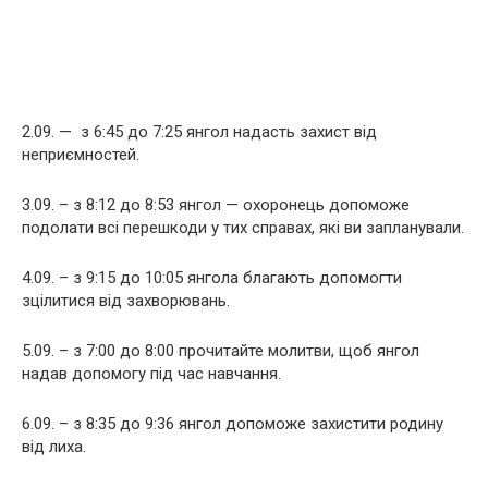
2.09. — з 6:45 до 7:25 янгол надасть захист від
неприємностей.
3.09. – з 8:12 до 8:53 янгол — охоронець допоможе
подолати всі перешкоди у тих справах, які ви запланували.
4.09. – з 9:15 до 10:05 янгола благають допомогти
зцілитися від захворювань.
5.09. – з 7:00 до 8:00 прочитайте молитви, щоб янгол
надав допомогу під час навчання.
6.09. – з 8:35 до 9:36 янгол допоможе захистити родину
від лиха.