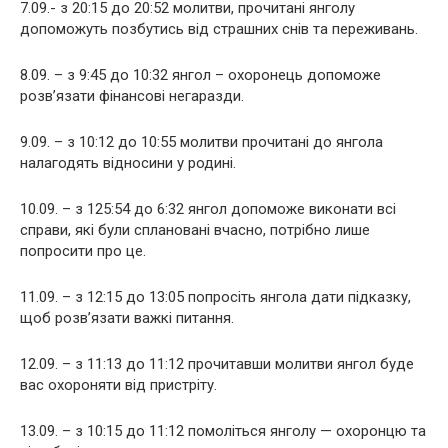
7.09.- з 20:15 до 20:52 молитви, прочитані янголу
допоможуть позбутись від страшних снів та переживань.
8.09. – з 9:45 до 10:32 янгол – охоронець допоможе
розв’язати фінансові негаразди.
9.09. – з 10:12 до 10:55 молитви прочитані до янгола
налагодять відносини у родині.
10.09. – з 125:54 до 6:32 янгол допоможе виконати всі
справи, які були сплановані вчасно, потрібно лише
попросити про це.
11.09. – з 12:15 до 13:05 попросіть янгола дати підказку,
щоб розв’язати важкі питання.
12.09. – з 11:13 до 11:12 прочитавши молитви янгол буде
вас охороняти від пристріту.
13.09. – з 10:15 до 11:12 помоліться янголу — охоронцю та