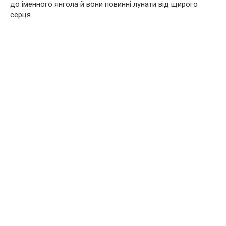
до іменного янгола й вони повинні лунати від щирого
серця.