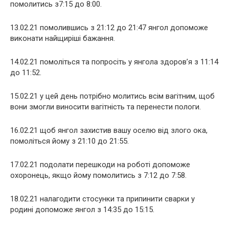
помолитись з7:15 до 8:00.
13.02.21 помолившись з 21:12 до 21:47 янгол допоможе
виконати найщиріші бажання.
14.02.21 помоліться та попросіть у янгола здоров’я з 11:14
до 11:52.
15.02.21 у цей день потрібно молитись всім вагітним, щоб
вони змогли виносити вагітність та перенести пологи.
16.02.21 щоб янгол захистив вашу оселю від злого ока,
помоліться йому з 21:10 до 21:55.
17.02.21 подолати перешкоди на роботі допоможе
охоронець, якщо йому помолитись з 7:12 до 7:58.
18.02.21 налагодити стосунки та припинити сварки у
родині допоможе янгол з 14:35 до 15:15.