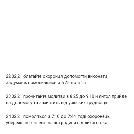
22.02.21 благайте охоронця допомогти виконати
задумане, помолившись з 5:25 до 6:15.
23.02.21 прочитайте молитви з 8:25 до 9:10 й янгол прийде
на допомогу та захистить від усіляких труднощів.
24.02.21 помоліться з 7:10 до 7:44, тоді охоронець
убереже всіх членів вашої родини від лихого ока.