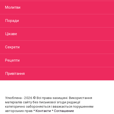
Молитви
Поради
Цікаве
Секрети
Рецепти
Привітання
Улюблена - 2026 © Всі права захищені. Використання
матеріалів сайту без письмової згоди редакції
категорично забороняється і вважається порушенням
авторських прав.*
Контакти
*
Соглашение