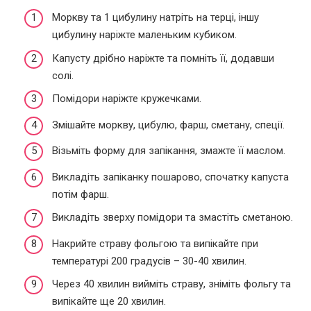
Моркву та 1 цибулину натріть на терці, іншу
цибулину наріжте маленьким кубиком.
Капусту дрібно наріжте та помніть її, додавши
солі.
Помідори наріжте кружечками.
Змішайте моркву, цибулю, фарш, сметану, спеції.
Візьміть форму для запікання, змажте її маслом.
Викладіть запіканку пошарово, спочатку капуста
потім фарш.
Викладіть зверху помідори та змастіть сметаною.
Накрийте страву фольгою та випікайте при
температурі 200 градусів – 30-40 хвилин.
Через 40 хвилин вийміть страву, зніміть фольгу та
випікайте ще 20 хвилин.