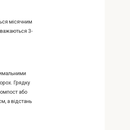
ться місячним
вважаються 3-
тимальними
горох. Грядку
(компост або
м, а відстань