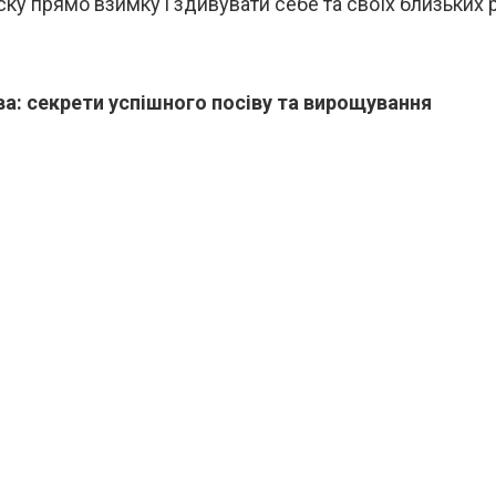
ку прямо взимку і здивувати себе та своїх близьких 
а: секрети успішного посіву та вирощування