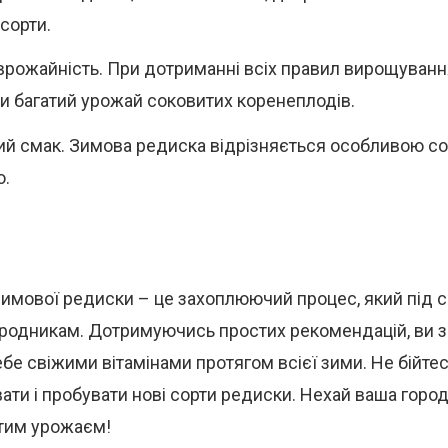
сорти.
врожайність. При дотриманні всіх правил вирощуван
и багатий урожай соковитих коренеплодів.
ий смак. Зимова редиска відрізняється особливою со
ю.
мової редиски – це захоплюючий процес, який під с
ородникам. Дотримуючись простих рекомендацій, ви 
бе свіжими вітамінами протягом всієї зими. Не бійте
ти і пробувати нові сорти редиски. Нехай ваша горо
атим урожаєм!