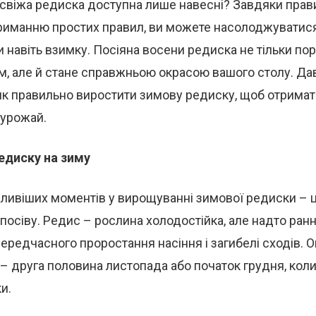
о свіжа редиска доступна лише навесні? Завдяки пра
триманню простих правил, ви можете насолоджуватис
навіть взимку. Посіяна восени редиска не тільки по
м, але й стане справжньою окрасою вашого столу. Да
як правильно виростити зимову редиску, щоб отримат
урожай.
едиску на зиму
жливіших моментів у вирощуванні зимової редиски – 
 посіву. Редис – рослина холодостійка, але надто ран
ередчасного проростання насіння і загибелі сходів. 
 – друга половина листопада або початок грудня, кол
и.