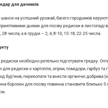
ндар для дачників
 шанси на успішний урожай, багато городників керую
приятливими днями для посіву редиски в листопаді 
1, 28 числа, а в грудні – 2, 4, 8-10, 15-18, 22-25 числа.
унту
 редиски необхідно ретельно підготувати грядку. Оп
для редиски є картопля, огірки, помідори, гарбуз та 
від бур’янів, перекопати та внести органічні добрива 
бина борозен для посіву повинна становити близько 5 с
см.