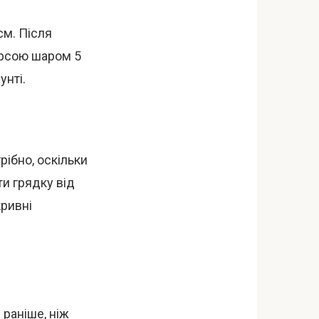
см. Після
ирсою шаром 5
унті.
рібно, оскільки
ти грядку від
кривні
 раніше, ніж