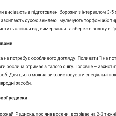
и висівають в підготовлені борозни з інтервалом 3-5 
и засипають сухою землею і мульчують торфом або т
истить насіння від вимерзання та збереже вологу в ґр
івами
 не потребує особливого догляду. Поливати її не пот
ги рослина отримає з талого снігу. Головне – захисти
ороб. Для цього можна використовувати спеціальні по
народні засоби.
вої редиски
рожай. Редиска, посіяна восени, дозріває на 2-3 тижні