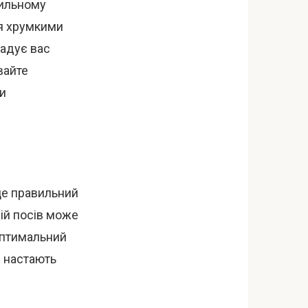
вильному
я хрумкими
радує вас
вайте
и
це правильний
ній посів може
Оптимальний
и настають