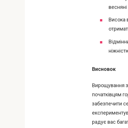
весняні 
Висока 
отримат
Відмінн
ніжніст
Висновок
Вирощування зи
початківцям г
забезпечити се
експериментува
радує вас баг