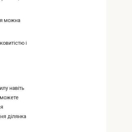
ня можна
ковитістю і
илу навіть
зможете
ся
дня ділянка