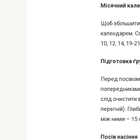
Місячний кале
Щоб збільшити
календарем. С
10, 12, 14, 19-2
Підготовка ґр
Перед посівом
попередниками 
слід очистити 
перегній). Гли
між ними – 15 
Посів насіння