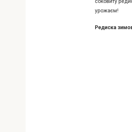
соковиту редис
урожаєм!
Редиска зимов