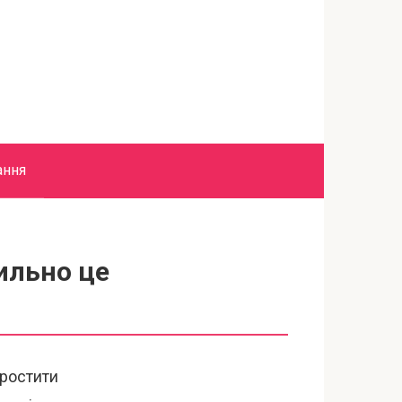
ання
вильно це
иростити