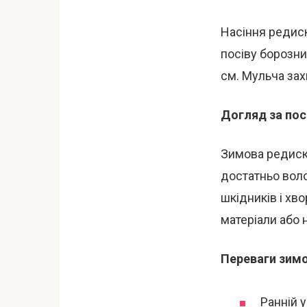
Насіння редиск
посіву борозн
см. Мульча зах
Догляд за пос
Зимова редиска
достатньо воло
шкідників і хв
матеріали або 
Переваги зимо
Ранній у