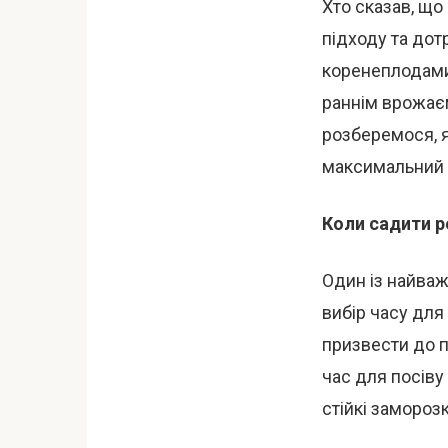
Хто сказав, щ
підходу та до
коренеплодами 
раннім врожає
розберемося, 
максимальний 
Коли садити р
Один із найва
вибір часу для
призвести до п
час для посіву
стійкі заморозк