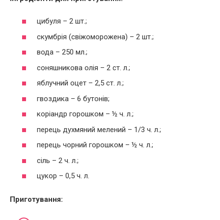
цибуля – 2 шт.;
скумбрія (свіжоморожена) – 2 шт.;
вода – 250 мл.;
соняшникова олія – 2 ст. л.;
яблучний оцет – 2,5 ст. л.;
гвоздика – 6 бутонів;
коріандр горошком – ½ ч. л.;
перець духмяний мелений – 1/3 ч. л.;
перець чорний горошком – ½ ч. л.;
сіль – 2 ч. л.;
цукор – 0,5 ч. л.
Приготування: