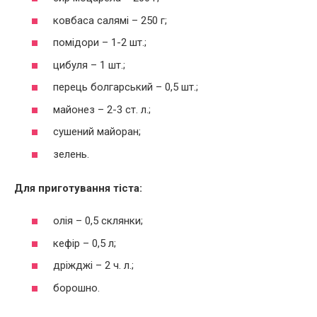
ковбаса салямі – 250 г;
помідори – 1-2 шт.;
цибуля – 1 шт.;
перець болгарський – 0,5 шт.;
майонез – 2-3 ст. л.;
сушений майоран;
зелень.
Для приготування тіста:
олія – 0,5 склянки;
кефір – 0,5 л;
дріжджі – 2 ч. л.;
борошно.