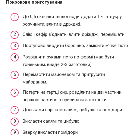
Покрокове приготування:
До 0,5 склянки теплої води додати 1 ч. л. цукру,
розчинити, влити в дріжджі.
Олію і кефір з’єднати, влити дріжджі, перемішати.
Поступово вводити борошно, замісити м’яке тісто.
Розрівняти руками тісто по формі (має бути
тоненьким, вийде 2-3 заготовки).
Перемастити майонезом та притрусити
майораном.
Потерти на тертці сир, розділити на дві частини,
першою частиною присипати заготовки.
Дольками нарізати салямі, цибулю та помідори.
Викласти салямі та цибулю.
Зверху викласти помідори.