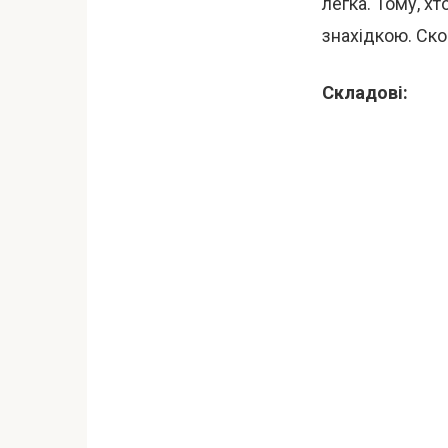
легка. Тому, хт
знахідкою. Ско
Складові: