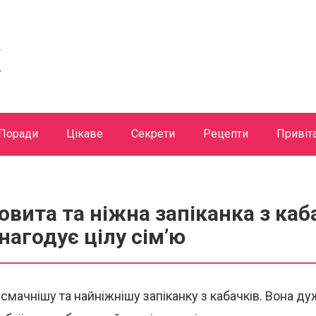
Поради
Цікаве
Секрети
Рецепти
Привіт
овита та ніжна запіканка з каб
нагодує цілу сім’ю
смачнішу та найніжнішу запіканку з кабачків. Вона ду