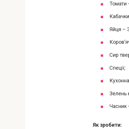
Томати –
Кабачки 
Яйця – 3
Коров’я
Сир твер
Спеції;
Кухонна 
Зелень к
Часник –
Як зробити: