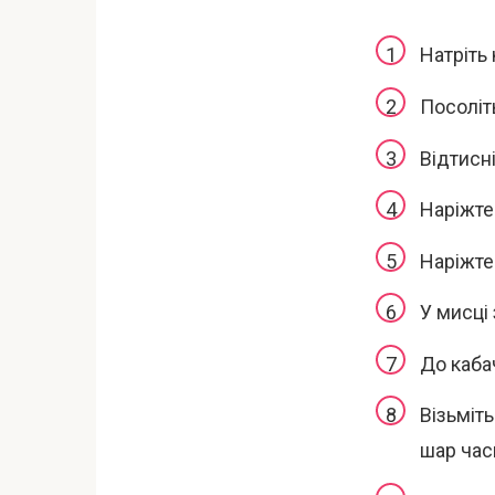
Натріть 
Посоліть
Відтисн
Наріжте
Наріжте
У мисці 
До каба
Візьміть
шар часн