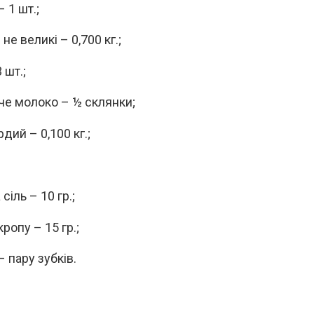
 1 шт.;
не великі – 0,700 кг.;
 шт.;
че молоко – ½ склянки;
дий – 0,100 кг.;
сіль – 10 гр.;
ропу – 15 гр.;
 пару зубків.