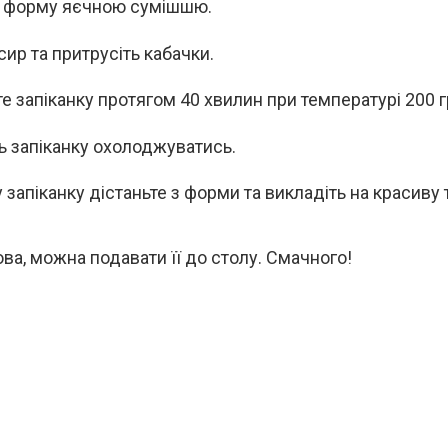
 форму яєчною сумішшю.
сир та притрусіть кабачки.
те запіканку протягом 40 хвилин при температурі 200 г
ь запіканку охолоджуватись.
запіканку дістаньте з форми та викладіть на красиву т
ова, можна подавати її до столу. Смачного!