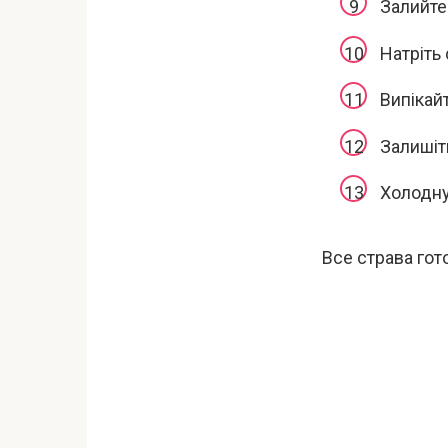
Залийте
Натріть 
Випікай
Залишіт
Холодну 
Все страва гот