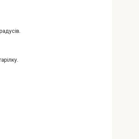
радусів.
арілку.