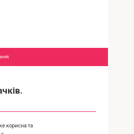
ання
ачків.
же корисна та