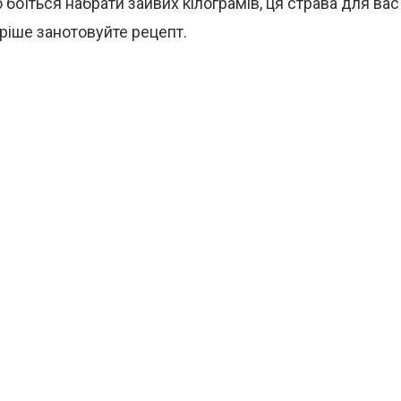
о боїться набрати зайвих кілограмів, ця страва для ва
ріше занотовуйте рецепт.