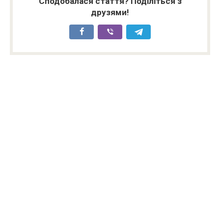
Сподобалася стаття? Поділіться з
друзями!