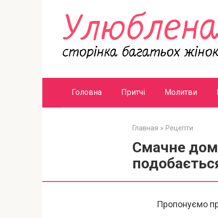
Перейти
к
контенту
Головна
Притчі
Молитви
Главная
»
Рецепти
Смачне дома
подобаєтьс
Пропонуємо пр