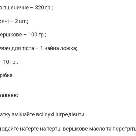
 пшеничне – 320 гр.;
ячі – 2 шт.;
ершкове – 100 гр.;
вач для тіста – 1 чайна ложка;
 10 гр.;
рібка.
ування:
тку змішайте всі сухі інгредієнти.
одайте натерте на тертці вершкове масло та перетріть