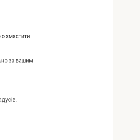
дно змастити
ьно за вашим
адусів.