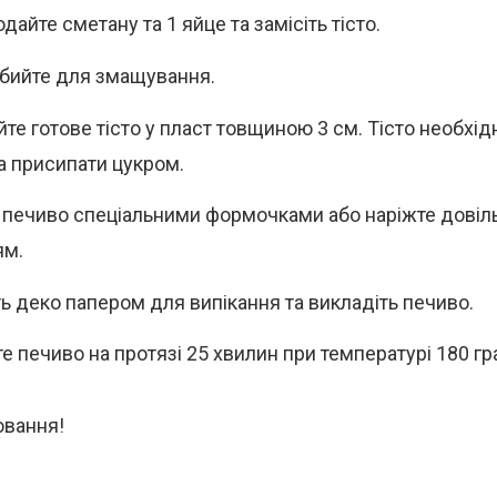
дайте сметану та 1 яйце та замісіть тісто.
збийте для змащування.
йте готове тісто у пласт товщиною 3 см. Тісто необхі
а присипати цукром.
 печиво спеціальними формочками або наріжте довіл
ям.
ть деко папером для випікання та викладіть печиво.
те печиво на протязі 25 хвилин при температурі 180 гр
вання!