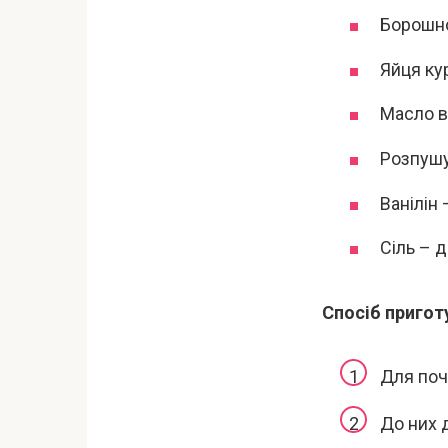
Борошно
Яйця кур
Масло в
Розпушу
Ванілін –
Сіль – д
Спосіб пригот
Для поча
До них д