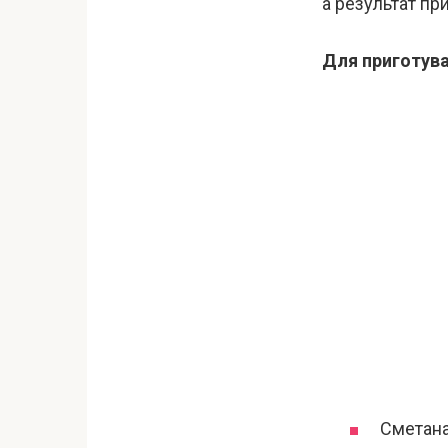
а результат п
Для приготува
Сметана 