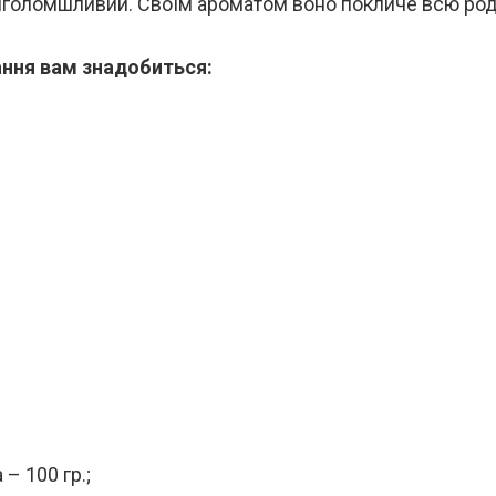
риголомшливий. Своїм ароматом воно покличе всю род
ння вам знадобиться:
– 100 гр.;