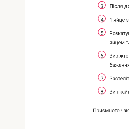
Після до
1 яйце 
Розкату
яйцем т
Виріжте
бажанн
Застелі
Випікай
Приємного чаю