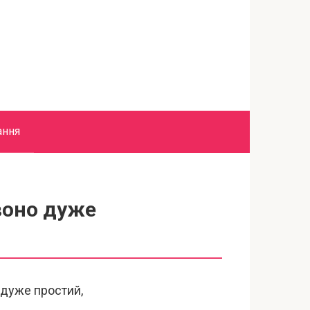
ання
воно дуже
 дуже простий,