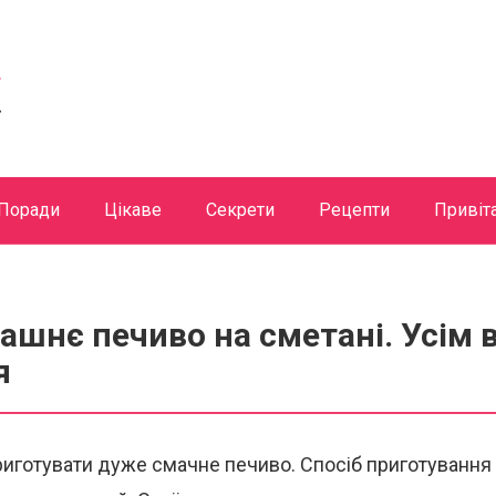
Поради
Цікаве
Секрети
Рецепти
Привіт
шнє печиво на сметані. Усім 
я
иготувати дуже смачне печиво. Спосіб приготування