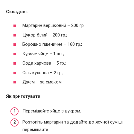
Складові:
Маргарин вершковий – 200 гр.;
Цукор білий – 200 гр.;
Борошно пшеничне – 160 гр.;
Куряче яйце – 1 шт.;
Сода харчова – 5 гр.;
Сіль кухонна – 2 гр.;
Джем – за смаком.
Як приготувати:
Перемішайте яйце з цукром.
Розтопіть маргарин та додайте до яєчної суміші,
перемішайте.