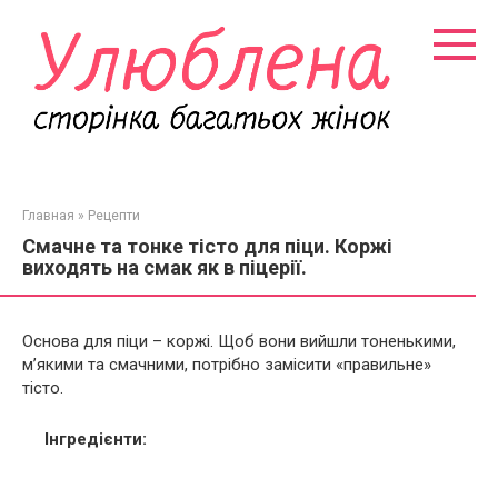
Перейти
к
контенту
Главная
»
Рецепти
Смачне та тонке тісто для піци. Коржі
виходять на смак як в піцерії.
Основа для піци – коржі. Щоб вони вийшли тоненькими,
м’якими та смачними, потрібно замісити «правильне»
тісто.
Інгредієнти: