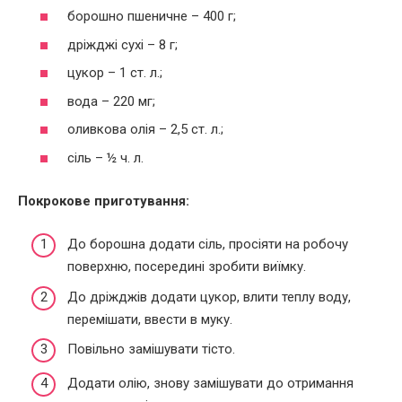
борошно пшеничне – 400 г;
дріжджі сухі – 8 г;
цукор – 1 ст. л.;
вода – 220 мг;
оливкова олія – 2,5 ст. л.;
сіль – ½ ч. л.
Покрокове приготування:
До борошна додати сіль, просіяти на робочу
поверхню, посередині зробити виїмку.
До дріжджів додати цукор, влити теплу воду,
перемішати, ввести в муку.
Повільно замішувати тісто.
Додати олію, знову замішувати до отримання