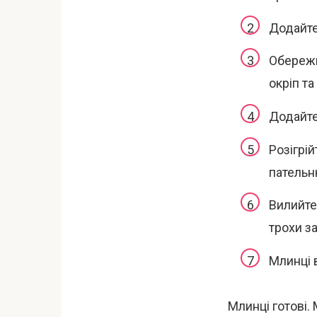
Додайте
Обережн
окріп та
Додайте 
Розігрі
пательн
Вилийте 
трохи з
Млинці 
Млинці готові.