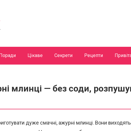
Поради
Цікаве
Секрети
Рецепти
Привіт
ні млинці — без соди, розпушув
иготувати дуже смачні, ажурні млинці. Вони виходят