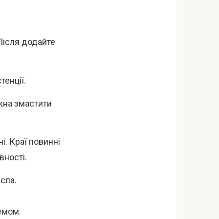
Після додайте
тенції.
ожна змастити
і. Краї повинні
вності.
сла.
емом.