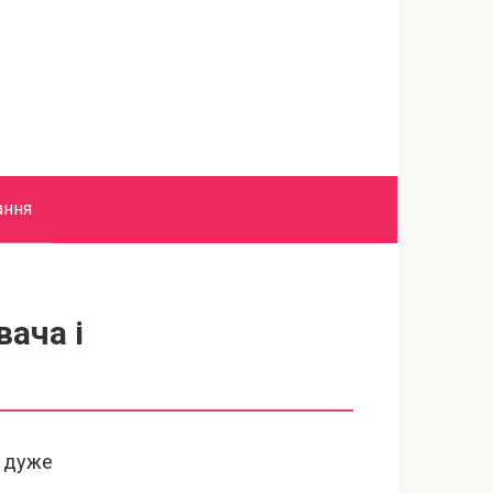
ання
ача і
ь дуже