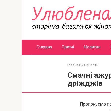
Перейти
к
контенту
Головна
Притчі
Молитви
Главная
»
Рецепти
Смачні ажур
дріжджів
Пропонуємо пр