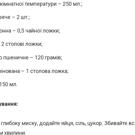
кімнатної температури – 250 мл.;
яче – 2 шт.;
онна – 0,5 чайної ложки;
 2 столові ложки;
 пшеничне – 120 грамів;
фінована – 1 столова ложка;
150 мл.
ування:
 глибоку миску, додайте яйця, сіль, цукор. Збивайте в
м хвилини.