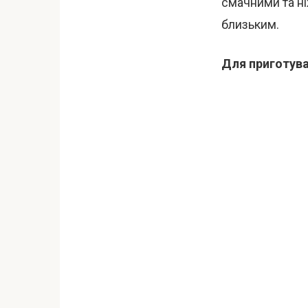
смачними та н
близьким.
Для приготува