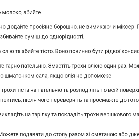
 молоко, збийте.
о додайте просіяне борошно, не вимикаючи міксер. 
 збивайте суміш до однорідності.
олію та збийте тісто. Воно повинно бути рідкої консис
йте гарно пательню. Змастіть трохи олією один раз. М
ю шматочком сала, якщо олія не допоможе.
трохи тіста на пательню та розподіліть по всій поверхн
апектись, після чого переверніть та просмажте до гото
викладіть на тарілку та покладіть трохи вершкового ма
 Можете подавати до столу разом зі сметаною або дж