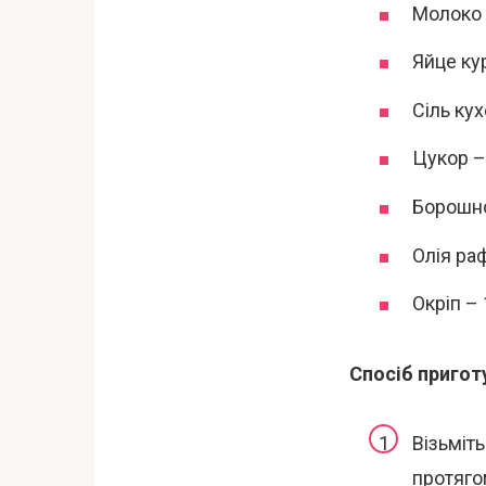
Молоко 
Яйце кур
Сіль кух
Цукор –
Борошно
Олія ра
Окріп – 
Спосіб пригот
Візьміть
протяго