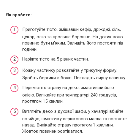
Як зробити:
Приготуйте тісто, змішавши кефір, дріжджі, сіль,
цукор, олію та просіяне борошно. На дотик воно
повинно бути м’яким. Залишіть його постояти пів
години.
Наріжте тісто на 5 рівних частин.
Кожну частинку розкатайте у трикутну форму.
Зробіть бортики з боків. Покладіть сирну начинку.
Перемістіть страву на деко, змастивши його
олією. Випікайте при температурі 240 градусів,
протягом 15 хвилин.
Витягніть деко з духової шафи, у хачапурі вбийте
по яйцю, шматочку вершкового масла та поставте
назад. Випікайте страву протягом 1 хвилини.
Жовток повинен розтікатися.