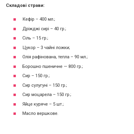
Складові страви:
Кефір – 400 мл.;
Дріжджі сирі – 40 гр.;
Сіль – 15 гр.;
Цукор – 3 чайні ложки;
Олія рафінована, тепла – 90 мл.;
Борошно пшеничне — 800 гр.;
Сир – 150 гр.;
Сир сулугуні – 150 гр.;
Сир моцарела – 150 гр.;
Яйце куряче – 5 шт.;
Масло вершкове.